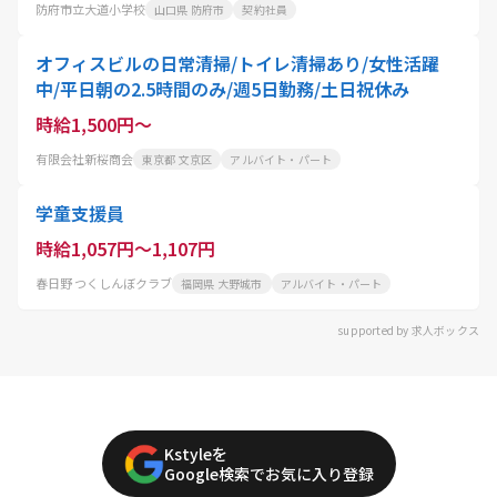
防府市立大道小学校
山口県 防府市
契約社員
オフィスビルの日常清掃/トイレ清掃あり/女性活躍
中/平日朝の2.5時間のみ/週5日勤務/土日祝休み
時給1,500円～
有限会社新桜商会
東京都 文京区
アルバイト・パート
学童支援員
時給1,057円～1,107円
春日野 つくしんぼクラブ
福岡県 大野城市
アルバイト・パート
supported by 求人ボックス
Kstyleを
Google検索でお気に入り登録