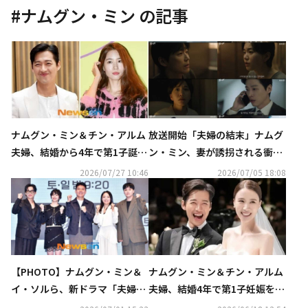
#
ナムグン・ミン
の記事
ナムグン・ミン＆チン・アルム
放送開始「夫婦の結末」ナムグ
夫婦、結婚から4年で第1子誕
ン・ミン、妻が誘拐される衝撃
生！事務所が公式コメント
の展開でスタート【ネタバレあ
2026/07/27 10:46
2026/07/05 18:08
り】
【PHOTO】ナムグン・ミン＆
ナムグン・ミン＆チン・アルム
イ・ソルら、新ドラマ「夫婦の
夫婦、結婚4年で第1子妊娠を発
結末」制作発表会に出席
表！「新しい命を迎える準備を