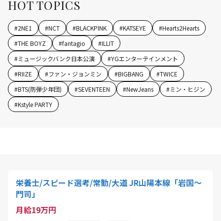
HOT TOPICS
#
2NE1
#
NCT
#
BLACKPINK
#
KATSEYE
#
Hearts2Hearts
#
THE BOYZ
#
fantagio
#
ILLIT
#
ミュージックバンク日本公演
#
YGエンターテインメント
#
RIIZE
#
ファン・ジョンミン
#
BIGBANG
#
TWICE
#
BTS(防弾少年団)
#
SEVENTEEN
#
NewJeans
#
ミン・ヒジン
#
Kstyle PARTY
栄養士/スピード選考/常勤/大道 JR山陽本線「岩国～
門司」
月給19万円