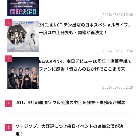
2026/08/07 10:00
4
2NE1＆NCT テン出演の日本スペシャルライブ、
一度は中止発表も…開催が再決定！
2026/08/07 09:56
5
BLACKPINK、本日デビュー10周年！直筆手紙で
ファンに感謝「皆さんのおかげでここまで来ら
れた」
2026/08/08 02:28
JO1、9月の韓国ソウル公演の中止を発表…事務所が謝罪
6
ソ・ジソブ、大好評につき来日イベントの追加公演が決
7
定！