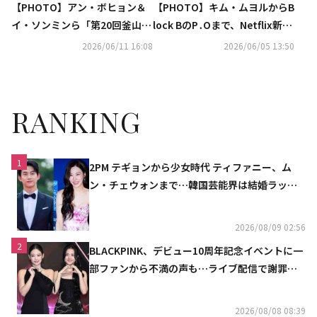
【PHOTO】アン・ボヒョン＆
【PHOTO】キム・ムヨルからB
イ・ソンミンら「第20回釜山コ
lock BのP․Oまで、Netflix新ド
ンテンツマーケット」に出席
ラマ「鉄槌教師」制作発表会に
2026/06/11 16:08
2026/06/05 13:50
出席
RANKING
1
2PM テギョンから少女時代 ティファニー、ム
ン・チェウォンまで…韓国芸能界は結婚ラッシ
ュ
2026/08/09 02:56
2
BLACKPINK、デビュー10周年記念イベントに一
部ファンから不満の声も…ライブ配信で謝罪
「コミュニケーション不足だった」
2026/08/08 08:39