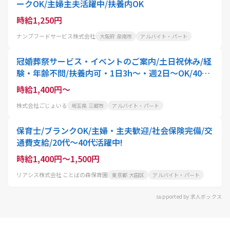
ークOK/主婦主夫活躍中/扶養内OK
時給1,250円
ナンブフードサービス株式会社
大阪府 泉南市
アルバイト・パート
冠婚葬祭サービス・イベントのご案内/土日祝休み/経
験・年齢不問/扶養内可・1日3h～・週2日～OK/40
代・50代活躍中!専業主婦の期間が長く仕事ブランク
時給1,400円～
がある方も全く
株式会社ごじょいる
埼玉県 三郷市
アルバイト・パート
保育士/ブランクOK/主婦・主夫歓迎/社会保険完備/交
通費支給/20代～40代活躍中!
時給1,400円～1,500円
リアシス株式会社 ことばの森保育園
東京都 大田区
アルバイト・パート
supported by 求人ボックス