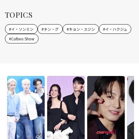
TOPICS
#
イ・ソンミン
#
チン・グ
#
キョン・スジン
#
イ・ハクジュ
#
Cultwo Show