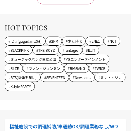
HOT TOPICS
#
セリ(gugudan出身)
#
2PM
#
少女時代
#
2NE1
#
NCT
#
BLACKPINK
#
THE BOYZ
#
fantagio
#
ILLIT
#
ミュージックバンク日本公演
#
YGエンターテインメント
#
RIIZE
#
ファン・ジョンミン
#
BIGBANG
#
TWICE
#
BTS(防弾少年団)
#
SEVENTEEN
#
NewJeans
#
ミン・ヒジン
#
Kstyle PARTY
福祉施設での調理補助/車通勤OK/調理業務なし/Wワ