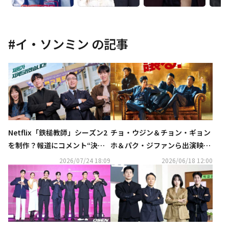
#
イ・ソンミン
の記事
Netflix「鉄槌教師」シーズン2
チョ・ウジン＆チョン・ギョン
を制作？報道にコメント“決ま
ホ＆パク・ジファンら出演映画
ったことはない”
「BOSS／ボス」10月23日に日
2026/07/24 18:09
2026/06/18 12:00
本公開！