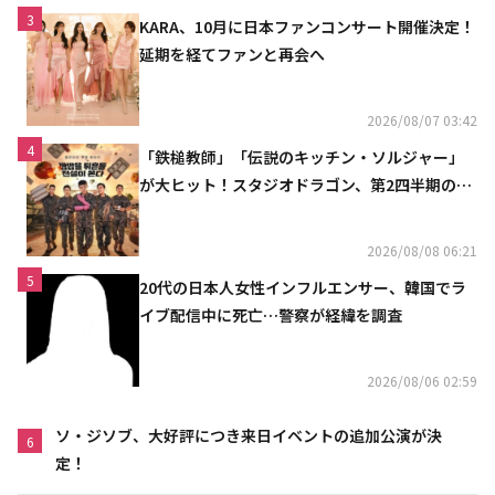
3
KARA、10月に日本ファンコンサート開催決定！
延期を経てファンと再会へ
2026/08/07 03:42
4
「鉄槌教師」「伝説のキッチン・ソルジャー」
が大ヒット！スタジオドラゴン、第2四半期の売
上高が黒字に
2026/08/08 06:21
5
20代の日本人女性インフルエンサー、韓国でラ
イブ配信中に死亡…警察が経緯を調査
2026/08/06 02:59
ソ・ジソブ、大好評につき来日イベントの追加公演が決
6
定！