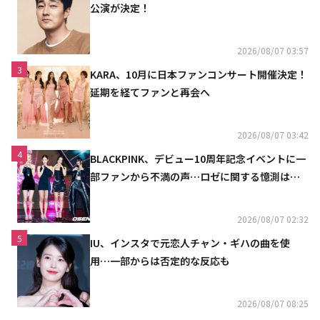
公演が決定！
2026/08/07 03:57
3
KARA、10月に日本ファンコンサート開催決定！
延期を経てファンと再会へ
2026/08/07 03:42
4
BLACKPINK、デビュー10周年記念イベントに一
部ファンから不満の声…ロゼに関する憶測は否
定
2026/08/07 02:32
5
IU、インスタで元恋人チャン・ギハの曲を使
用…一部からは否定的な反応も
2026/08/07 08:25