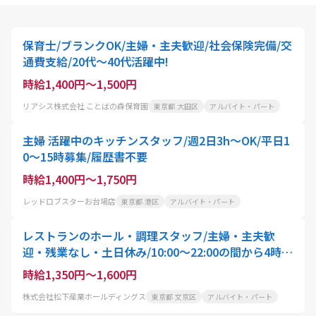
保育士/ブランクOK/主婦・主夫歓迎/社会保険完備/交
通費支給/20代～40代活躍中!
時給1,400円～1,500円
リアシス株式会社 ことばの森保育園
東京都 大田区
アルバイト・パート
主婦 活躍中のキッチンスタッフ/週2日3h〜OK/平日1
0〜15時募集/履歴書不要
時給1,400円～1,750円
レッドロブスターお台場店
東京都 港区
アルバイト・パート
レストランのホール・調理スタッフ/主婦・主夫歓
迎・残業なし・土日休み/10:00〜22:00の間から4時
間〜就業可能/スタッフ・アクティオ
時給1,350円～1,600円
株式会社松下産業ホールディングス
東京都 文京区
アルバイト・パート