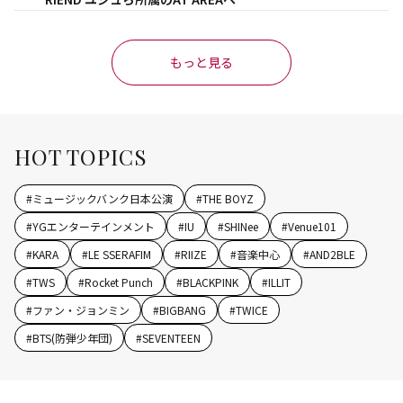
もっと見る
HOT TOPICS
#
ミュージックバンク日本公演
#
THE BOYZ
#
YGエンターテインメント
#
IU
#
SHINee
#
Venue101
#
KARA
#
LE SSERAFIM
#
RIIZE
#
音楽中心
#
AND2BLE
#
TWS
#
Rocket Punch
#
BLACKPINK
#
ILLIT
#
ファン・ジョンミン
#
BIGBANG
#
TWICE
#
BTS(防弾少年団)
#
SEVENTEEN