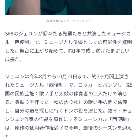
写真=FNCエンターテインメント
SF9のジェユンが錚々たる先輩たちと共演したミュージカ
ル「西便制」で、ミュージカル俳優としての可能性を証明
した。舞台に上がり始めて、約1年で成し遂げたまぶしい
成長だ。
ジェユンは今年8月から10月23日まで、約2ヶ月間上演さ
れたミュージカル「西便制」で、ロッカーとパンソリ（韓
国の民族芸能：歌い手と太鼓の伴奏者の二人だけで演じ
る、身振りを伴った一種の語り物）の歌い手の間で葛藤
し、自分の道を探しに行くドンホ役を演じた。故イ・チョ
ンジュン作家の作品を原作にするミュージカル「西便制」
は、原作の使用著作権満了で今年、最後のシーズンを迎え
た。