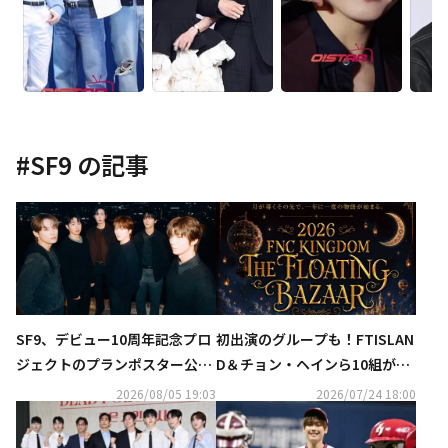
#
SF9
の記事
SF9、デビュー10周年記念プロ
初出演のグループも！FTISLAN
ジェクトのプランポスター公
D＆チョン・ヘインら10組が集
開！2ndフルアルバムを8月26
結「FNC KINGDOM」日本で12
2026/08/05 19:03
2026/07/24 18:00
日にリリース
月に開催決定