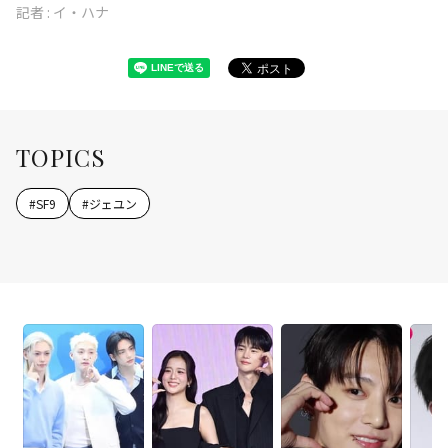
記者 :
イ・ハナ
TOPICS
#
SF9
#
ジェユン