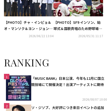
【PHOTO】チャ・インピョ＆
【PHOTO】SF9 インソン、始
オ・マンソク＆ヨン・ジョンフ
球式＆国歌斉唱のため野球場に
ンら、演劇「いまを生きる」制
登場
2026/06/22 13:04
2026/05/31 11:17
作発表会に出席
RANKING
1
「MUSIC BANK」日本公演、今年も12月に国立
競技場にて開催決定！出演アーティストに期待
2026/08/07 10:00
2
ソ・ジソブ、大好評につき来日イベントの追加