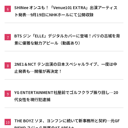
SHINee オンユも！「Venue101 EXTRA」出演アーティス
6
ト発表…9月19日にNHKホールにて公開収録
BTS ジン「ELLE」デジタルカバーに登場！パリの古城を背
7
景に優雅な魅力アピール（動画あり）
2NE1＆NCT テン出演の日本スペシャルライブ、一度は中
8
止発表も…開催が再決定！
YG ENTERTAINMENT社屋前でゴルフクラブ振り回し…20
9
代女性を現行犯逮捕
THE BOYZ ソヌ、ヨンフンに続いて新事務所と契約…元GF
10
RIEND ユジュら所属のAT AREAへ