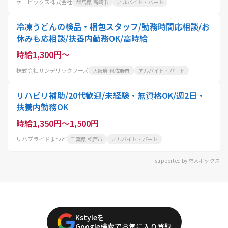
ケービックス株式会社
群馬県 高崎市
アルバイト・パート
冷凍うどんの検品・梱包スタッフ/勤務時間応相談/お
休みも応相談/扶養内勤務OK/高時給
時給1,300円～
株式会社サンデリックフーズ
大阪府 泉佐野市
アルバイト・パート
リハビリ補助/20代歓迎/未経験・無資格OK/週2日・
扶養内勤務OK
時給1,350円～1,500円
リハプライドまつど
千葉県 松戸市
アルバイト・パート
supported by 求人ボックス
Kstyleを
Google検索でお気に入り登録