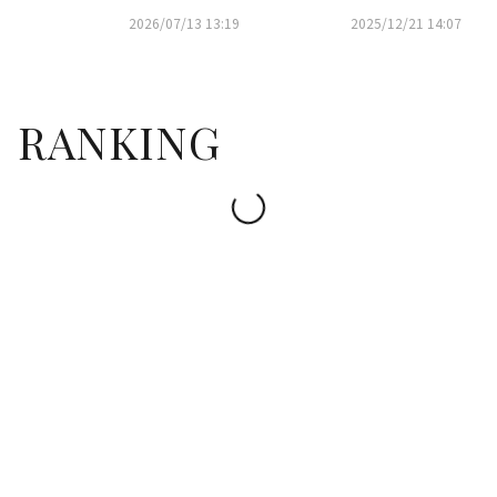
ヨンら、映画「ノンストップ
も…キム・ウビン＆シン・ミナ
2026/07/13 13:19
2025/12/21 14:07
2」制作発表会に出席
の挙式に豪華スター続々
RANKING