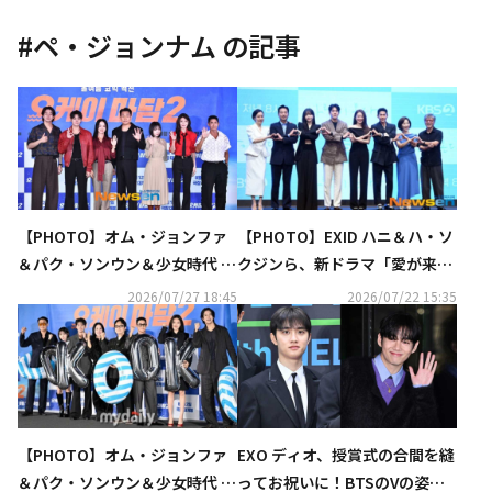
#
ペ・ジョンナム
の記事
【PHOTO】オム・ジョンファ
【PHOTO】EXID ハニ＆ハ・ソ
＆パク・ソンウン＆少女時代 ス
クジンら、新ドラマ「愛が来
ヨンら、映画「ノンストップ
る」制作発表会に出席
2026/07/27 18:45
2026/07/22 15:35
2」記者懇談会に出席
【PHOTO】オム・ジョンファ
EXO ディオ、授賞式の合間を縫
＆パク・ソンウン＆少女時代 ス
ってお祝いに！BTSのVの姿