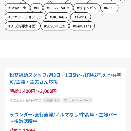
#
Stray Kids
#
IU
#
LE SSERAFIM
#
ウォンビン
#
RIIZE
#
ファン・ジョンミン
#
BIGBANG
#
TWICE
#
BTS(防弾少年団)
#
SEVENTEEN
#
NewJeans
税務補助スタッフ/週3日・1日5h～/経験2年以上/在宅
可/主婦・主夫さん応援
時給1,400円～3,000円
税理士法人品川みなと
東京都 港区
アルバイト・パート
ラウンダー/直行直帰/ノルマなし/中高年・主婦パー
ト多数活躍中
時給1,300円