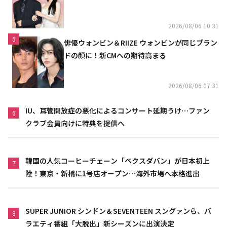
ときめきでいっぱいの作品”
2026/08/06 10:31
5
俳優ウォンビン＆RIIZE ウォンビンが同じブラン
ドの顔に！新CMへの期待高まる
2026/08/06 07:31
IU、耳管開放症の悪化によるコンサート延期うけ…ファン
6
クラブ会員向けに特典を提供へ
韓国の人気コーヒーチェーン「ペクスダバン」が日本初上
7
陸！東京・新橋に1号店オープン…海外市場へ本格進出
SUPER JUNIOR シンドン＆SEVENTEEN スングァンら、バ
8
ラエティ番組「大脱出」新シーズンに出演決定