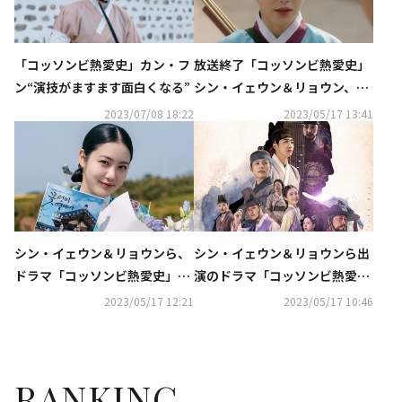
放送終了「コッソンビ熱愛史」
「コッソンビ熱愛史」カン・フ
シン・イェウン＆リョウン、2
ン“演技がますます面白くなる”
人が迎えた結末とは？【ネタバ
2023/07/08 18:22
2023/05/17 13:41
レあり】
シン・イェウン＆リョウンら、
シン・イェウン＆リョウンら出
ドラマ「コッソンビ熱愛史」放
演のドラマ「コッソンビ熱愛
送終了の感想を語る
史」視聴率5％を記録…自己最
2023/05/17 12:21
2023/05/17 10:46
高で有終の美
RANKING