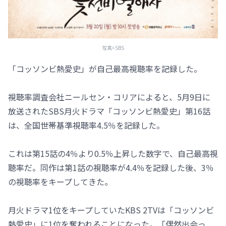
写真=SBS
「コッソンビ熱愛史」が自己最高視聴率を記録した。
視聴率調査会社ニールセン・コリアによると、5月9日に
放送されたSBS月火ドラマ「コッソンビ熱愛史」第16話
は、全国世帯基準視聴率4.5％を記録した。
これは第15話の4％より0.5％上昇した数字で、自己最高視
聴率だ。同作は第1話の視聴率が4.4％を記録した後、3％
の視聴率をキープしてきた。
月火ドラマ1位をキープしていたKBS 2TVは「コッソンビ
熱愛史」に1位を奪われることになった。「偶然出会っ