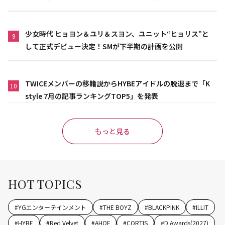
少女時代 ヒョヨン＆ユリ＆スヨン、ユニット“ヒョリス”と
9
して正式デビュー決定！SMが下半期の計画を公開
TWICEメンバーの移籍説からHYBEアイドルの脱退まで「K
10
style 7月の記事ランキングTOP5」を発表
もっと見る
HOT TOPICS
#
YGエンターテインメント
#
THE BOYZ
#
BLACKPINK
#
ILLIT
#
HYBE
#
Red Velvet
#
AHOF
#
CORTIS
#
D Awards(2027)