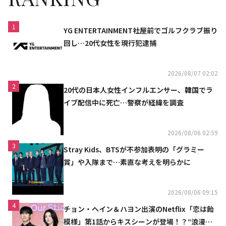
1
YG ENTERTAINMENT社屋前でゴルフクラブ振り
回し…20代女性を現行犯逮捕
2026/08/07 02:02
2
20代の日本人女性インフルエンサー、韓国でラ
イブ配信中に死亡…警察が経緯を調査
2026/08/06 02:59
3
Stray Kids、BTSが不参加表明の「グラミー
賞」や入隊まで…素直な考えを明らかに
2026/08/06 09:15
4
チョン・ヘイン＆ハヨン出演のNetflix「恋は飴
模様」第1話からキスシーンが登場！？“浪漫と