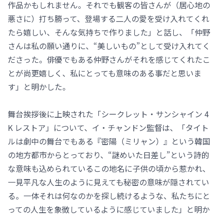
作品かもしれません。それでも観客の皆さんが（居心地の
悪さに）打ち勝って、登場する二人の愛を受け入れてくれ
たら嬉しい、そんな気持ちで作りました」と話し、「仲野
さんは私の願い通りに、“美しいもの”として受け入れてく
ださった。俳優でもある仲野さんがそれを感じてくれたこ
とが尚更嬉しく、私にとっても意味のある事だと思いま
す」と明かした。
舞台挨拶後に上映された「シークレット・サンシャイン 4
K レストア」について、イ・チャンドン監督は、「タイト
ルは劇中の舞台でもある『密陽（ミリャン）』という韓国
の地方都市からとっており、“謎めいた日差し”という詩的
な意味も込められているこの地名に子供の頃から惹かれ、
一見平凡な人生のように見えても秘密の意味が隠されてい
る。一体それは何なのかを探し続けるような、私たちにと
っての人生を象徴しているように感じていました」と明か