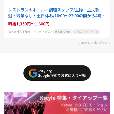
レストランのホール・調理スタッフ/主婦・主夫歓
迎・残業なし・土日休み/10:00〜22:00の間から4時
間〜就業可能/スタッフ・アクティオ
時給1,350円～1,600円
株式会社松下産業ホールディングス
東京都 文京区
アルバイト・パート
supported by 求人ボックス
Kstyleを
Google検索でお気に入り登録