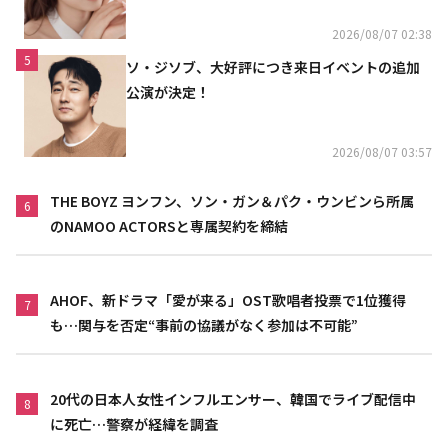
2026/08/07 02:38
5
ソ・ジソブ、大好評につき来日イベントの追加
公演が決定！
2026/08/07 03:57
THE BOYZ ヨンフン、ソン・ガン＆パク・ウンビンら所属
6
のNAMOO ACTORSと専属契約を締結
AHOF、新ドラマ「愛が来る」OST歌唱者投票で1位獲得
7
も…関与を否定“事前の協議がなく参加は不可能”
20代の日本人女性インフルエンサー、韓国でライブ配信中
8
に死亡…警察が経緯を調査