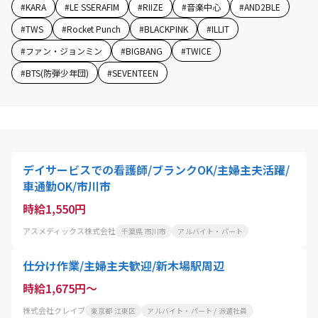
#
KARA
#
LE SSERAFIM
#
RIIZE
#
音楽中心
#
AND2BLE
#
TWS
#
Rocket Punch
#
BLACKPINK
#
ILLIT
#
ファン・ジョンミン
#
BIGBANG
#
TWICE
#
BTS(防弾少年団)
#
SEVENTEEN
デイサービスでの看護師/ブランクOK/主婦主夫活躍/
車通勤OK/市川市
時給1,550円
アスメディックス株式会社
千葉県 市川市
アルバイト・パート
仕分け作業/主婦主夫歓迎/新木場駅周辺
時給1,675円～
株式会社クレイブ
東京都 江東区
アルバイト・パート / 派遣社員