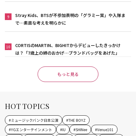
Stray Kids、BTSが不参加表明の「グラミー賞」や入隊ま
9
で…素直な考えを明らかに
CORTISのMARTIN、BIGHITからデビューしたきっかけ
10
は？「7歳上の姉のおかげ…ブランドバッグをあげた」
もっと見る
HOT TOPICS
#
ミュージックバンク日本公演
#
THE BOYZ
#
YGエンターテインメント
#
IU
#
SHINee
#
Venue101