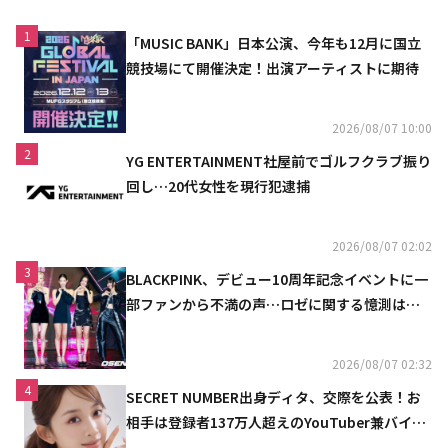
1
「MUSIC BANK」日本公演、今年も12月に国立
競技場にて開催決定！出演アーティストに期待
2026/08/07 10:00
2
YG ENTERTAINMENT社屋前でゴルフクラブ振り
回し…20代女性を現行犯逮捕
2026/08/07 02:02
3
BLACKPINK、デビュー10周年記念イベントに一
部ファンから不満の声…ロゼに関する憶測は否
定
2026/08/07 02:32
4
SECRET NUMBER出身ディタ、交際を公表！お
相手は登録者137万人超えのYouTuber兼バイオ
リニスト