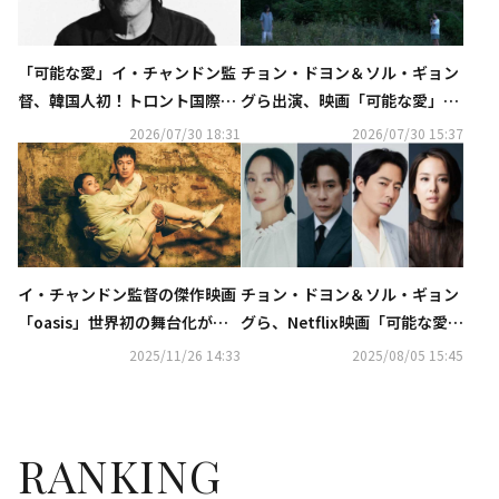
「可能な愛」イ・チャンドン監
チョン・ドヨン＆ソル・ギョン
督、韓国人初！トロント国際映
グら出演、映画「可能な愛」Ne
画祭のトリビュート・アワード
tflixで11月6日に公開
2026/07/30 18:31
2026/07/30 15:37
で受賞
イ・チャンドン監督の傑作映画
チョン・ドヨン＆ソル・ギョン
「oasis」世界初の舞台化が決
グら、Netflix映画「可能な愛」
定！主演はSUPER EIGHT 丸山
に出演決定！イ・チャンドン監
2025/11/26 14:33
2025/08/05 15:45
隆平…2026年3月より上演
督の8年ぶりの新作
RANKING