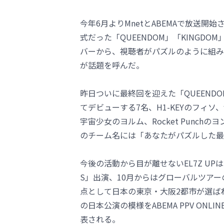
今年6月よりMnetとABEMAで放送開始
式だった「QUEENDOM」「KINGD
バーから、視聴者がパズルのように組み
が話題を呼んだ。
昨日ついに最終回を迎えた「QUEENDOM
てデビューする7名、H1-KEYのフィソ、woo
宇宙少女のヨルム、Rocket Punchの
のチーム名には「あなたがパズルした最
今後の活動から目が離せないEL7Z UPは
S」出演、10月からはグローバルツア
点として日本の東京・大阪2都市が選ばれ
の日本公演の模様をABEMA PPV ON
表される。