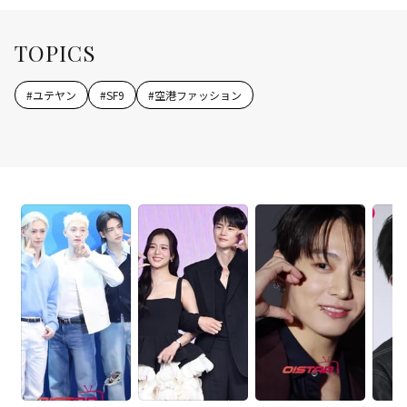
TOPICS
#
ユテヤン
#
SF9
#
空港ファッション