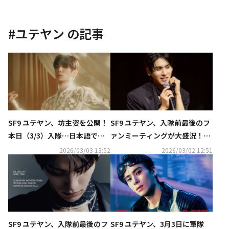
#
ユテヤン
の記事
SF9 ユテヤン、坊主姿を公開！
SF9 ユテヤン、入隊前最後のフ
本日（3/3）入隊…日本語でフ
ァンミーティングが大盛況！メ
ァンに挨拶も（動画あり）
ンバーのサプライズ登場も
2026/03/03 13:52
2026/03/02 12:51
SF9 ユテヤン、入隊前最後のフ
SF9 ユテヤン、3月3日に軍隊