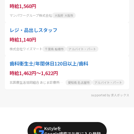
時給1,560円
マンパワーグループ株式会社
大阪府 大阪市
レジ・品出しスタッフ
時給1,140円
株式会社ワイズマート
千葉県 船橋市
アルバイト・パート
歯科衛生士/年間休日120日以上/歯科
時給1,462円～1,622円
北医療生活協同組合 あじま診療所歯科
愛知県 名古屋市
アルバイト・パート
supported by 求人ボックス
Kstyleを
Google検索でお気に入り登録