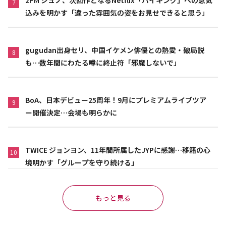
7
込みを明かす「違った雰囲気の姿をお見せできると思う」
gugudan出身セリ、中国イケメン俳優との熱愛・破局説
8
も…数年間にわたる噂に終止符「邪魔しないで」
BoA、日本デビュー25周年！9月にプレミアムライブツア
9
ー開催決定…会場も明らかに
TWICE ジョンヨン、11年間所属したJYPに感謝…移籍の心
10
境明かす「グループを守り続ける」
もっと見る