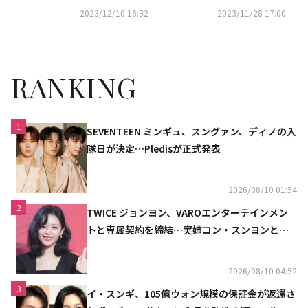
映画「母とわたしの３日間」舞
しの３日間」の家族愛に感
2023/12/10 16:32
2023/11/28 17:00
台挨拶に出席
動“本当の娘みたい”（総合）
RANKING
1
SEVENTEEN ミンギュ、スングァン、ディノの入
隊日が決定…Pledisが正式発表
2026/08/10 01:54
2
TWICE ジョンヨン、VAROエンターテインメン
トと専属契約を締結…実姉コン・スンヨンと同
じ事務所（公式）
2026/08/10 04:52
3
イ・スンギ、105億ウォン規模の保証金が返還さ