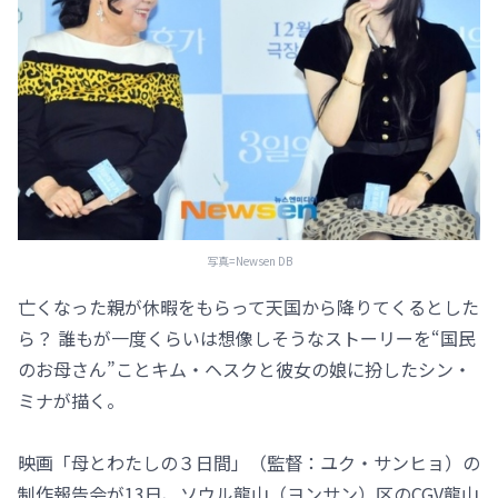
写真=Newsen DB
亡くなった親が休暇をもらって天国から降りてくるとした
ら？ 誰もが一度くらいは想像しそうなストーリーを“国民
のお母さん”ことキム・ヘスクと彼女の娘に扮したシン・
ミナが描く。
映画「母とわたしの３日間」（監督：ユク・サンヒョ）の
制作報告会が13日、ソウル龍山（ヨンサン）区のCGV龍山