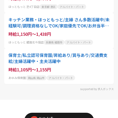
ほっともっと 芝4丁目店
東京都 港区
アルバイト・パート
キッチン業務・ほっともっと/主婦 さん多数活躍中/未
経験可/調理資格なしでOK/家庭優先でOK/お弁当半
額・ドリンク無料
時給1,150円～1,438円
ほっともっと 姫路北今宿店
兵庫県 姫路市
アルバイト・パート
保育士/私立認可保育園/昇給あり/賞与あり/交通費支
給/主婦活躍中・主夫活躍中
時給1,105円～1,155円
あゆみ保育園
岡山県 岡山市
アルバイト・パート
supported by 求人ボックス