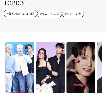
TOPICS
#
母とわたしの３日間
#
キム・ヘスク
#
シン・ミナ