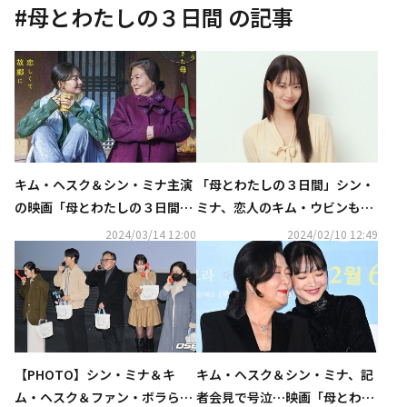
#
母とわたしの３日間
の記事
キム・ヘスク＆シン・ミナ主演
「母とわたしの３日間」シン・
の映画「母とわたしの３日間」
ミナ、恋人のキム・ウビンも観
5月24日より日本で公開決定
覧“きっと泣いたと思う”
2024/03/14 12:00
2024/02/10 12:49
【PHOTO】シン・ミナ＆キ
キム・ヘスク＆シン・ミナ、記
ム・ヘスク＆ファン・ボラら、
者会見で号泣…映画「母とわた