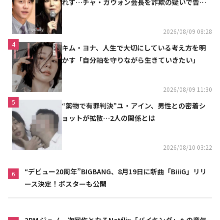
れず…チャ・ガウォン会長を詐欺の疑いで告訴
へ
2026/08/09 08:28
4
キム・ヨナ、人生で大切にしている考え方を明
かす「自分軸を守りながら生きていきたい」
2026/08/09 11:30
5
“薬物で有罪判決”ユ・アイン、男性との密着シ
ョットが拡散…2人の関係とは
2026/08/10 03:22
“デビュー20周年”BIGBANG、8月19日に新曲「BiiiG」リリ
6
ース決定！ポスターも公開
2PM ジュノ、次回作となるNetflix「バイキング」への意気