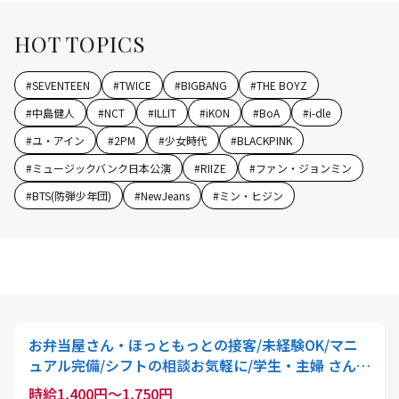
HOT TOPICS
#
SEVENTEEN
#
TWICE
#
BIGBANG
#
THE BOYZ
#
中島健人
#
NCT
#
ILLIT
#
iKON
#
BoA
#
i-dle
#
ユ・アイン
#
2PM
#
少女時代
#
BLACKPINK
#
ミュージックバンク日本公演
#
RIIZE
#
ファン・ジョンミン
#
BTS(防弾少年団)
#
NewJeans
#
ミン・ヒジン
お弁当屋さん・ほっともっとの接客/未経験OK/マニ
ュアル完備/シフトの相談お気軽に/学生・主婦 さん活
躍中
時給1,400円～1,750円