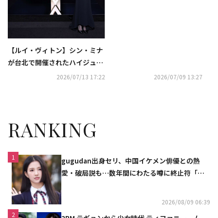
【ルイ・ヴィトン】シン・ミナ
が台北で開催されたハイジュエ
リーイベントに登場
2026/07/13 17:22
2026/07/09 13:27
RANKING
1
gugudan出身セリ、中国イケメン俳優との熱
愛・破局説も…数年間にわたる噂に終止符「邪
魔しないで」
2026/08/09 06:39
2
2PM テギョンから少女時代 ティファニー、ム