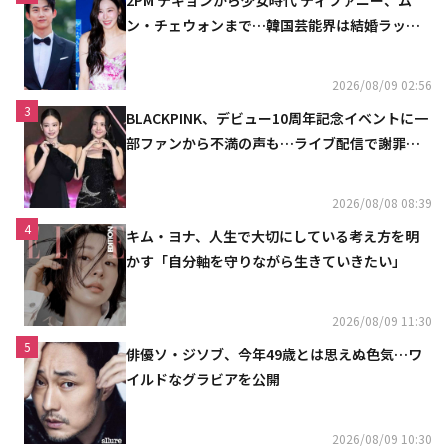
ン・チェウォンまで…韓国芸能界は結婚ラッシ
ュ
2026/08/09 02:56
3
BLACKPINK、デビュー10周年記念イベントに一
部ファンから不満の声も…ライブ配信で謝罪
「コミュニケーション不足だった」
2026/08/08 08:39
4
キム・ヨナ、人生で大切にしている考え方を明
かす「自分軸を守りながら生きていきたい」
2026/08/09 11:30
5
俳優ソ・ジソブ、今年49歳とは思えぬ色気…ワ
イルドなグラビアを公開
2026/08/09 10:30