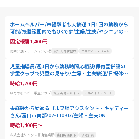
ホームヘルパー/未経験者も大歓迎!1日1回の勤務から
可能/扶養範囲内でもOKです/主婦/主夫/やシニアの方
にもおすすめ!駅チカ徒歩5分&マイカー通勤もOK
固定報酬1,400円
訪問介護ステーション小碓
愛知県 名古屋市
アルバイト・パート
児童指導員/週3日から勤務時間応相談!保育園併設の
学童クラブで児童の見守り/主婦・主夫歓迎/日祝休み
のシフト制/駅徒歩圏内
時給1,200円
ゆめの樹ベビー学童クラブ
埼玉県 さいたま市
アルバイト・パート
未経験から始めるゴルフ場アシスタント・キャディー
さん/富山市南部/02-110-03/主婦・主夫OK
時給1,400円～
株式会社リンクス富山営業所
富山県 富山市
派遣社員