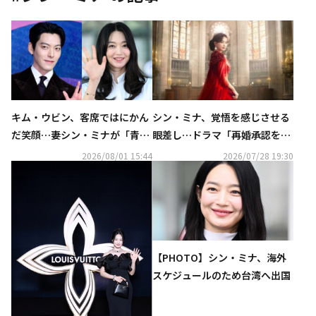
キム・ウビン、客席ではにかん
シン・ミナ、覚悟を感じさせる
だ笑顔…妻シン・ミナが「青龍
眼差し…ドラマ「再婚承認を要
シリーズアワード」に登場・親
求します」予告ポスターを公
2026/08/01 15:44
2026/07/28 19:30
友イ・グァンスの反応も話題に
開！
【PHOTO】シン・ミナ、海外
スケジュールのため台湾へ出国