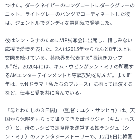
つけた。ダークネイビーのロングコートにダークグレーの
ニット、ライトグレーのパンツでコーディネートした彼
は、ジェントルでダンディな雰囲気で登場した。
彼はシン・ミナのためにVIP試写会に出席し、惜しみない
応援で愛情を表した。2人は2015年からなんと8年以上も
交際を続けている、芸能界を代表する“長続きカップ
ル”だ。2020年には、キム・ウビンがシン・ミナの所属す
るAMエンターテインメントと専属契約を結んだ。また昨
年は、tvNドラマ「私たちのブルース」に揃って出演する
など、仕事と愛を共に育んでいる。
「母とわたしの３日間」（監督：ユク・サンヒョ）は、天
国から休暇をもらって降りてきた母ボクジャ（キム・ヘス
ク）と、母のレシピで定食屋を運営する娘チンジュ（シ
ン・ミナ）のファンタジーストーリーで、12月6日に韓国