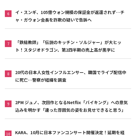
イ・スンギ、105億ウォン規模の保証金が返還されず…チ
6
ャ・ガウォン会長を詐欺の疑いで告訴へ
「鉄槌教師」「伝説のキッチン・ソルジャー」が大ヒッ
7
ト！スタジオドラゴン、第2四半期の売上高が黒字に
20代の日本人女性インフルエンサー、韓国でライブ配信中
8
に死亡…警察が経緯を調査
2PM ジュノ、次回作となるNetflix「バイキング」への意気
9
込みを明かす「違った雰囲気の姿をお見せできると思う」
KARA、10月に日本ファンコンサート開催決定！延期を経
10