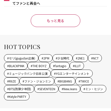
てファンと再会へ
もっと見る
HOT TOPICS
#
セリ(gugudan出身)
#
2PM
#
少女時代
#
2NE1
#
NCT
#
BLACKPINK
#
THE BOYZ
#
fantagio
#
ILLIT
#
ミュージックバンク日本公演
#
YGエンターテインメント
#
RIIZE
#
ファン・ジョンミン
#
BIGBANG
#
TWICE
#
BTS(防弾少年団)
#
SEVENTEEN
#
NewJeans
#
ミン・ヒジン
#
Kstyle PARTY