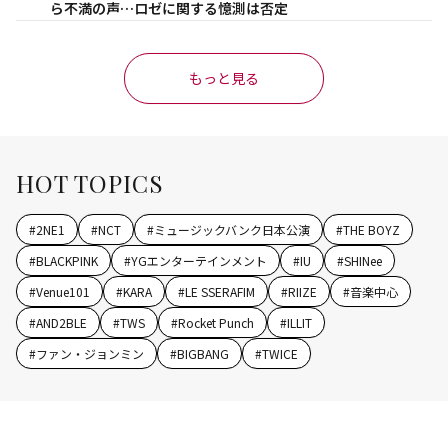
ら不満の声…ロゼに関する憶測は否定
もっと見る
HOT TOPICS
#
2NE1
#
NCT
#
ミュージックバンク日本公演
#
THE BOYZ
#
BLACKPINK
#
YGエンターテインメント
#
IU
#
SHINee
#
Venue101
#
KARA
#
LE SSERAFIM
#
RIIZE
#
音楽中心
#
AND2BLE
#
TWS
#
Rocket Punch
#
ILLIT
#
ファン・ジョンミン
#
BIGBANG
#
TWICE