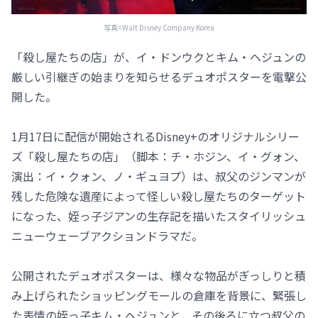
写真=Walt Disney Company Korea
「殺し屋たちの店」が、イ・ドンウクとキム・ヘジュンの
厳しい引継ぎの始まりを知らせるデュオポスターを電撃公
開した。
1月17日に配信が開始されるDisney+のオリジナルシリー
ズ「殺し屋たちの店」（脚本：チ・ホジン、イ・グォン、
演出：イ・クォン、ノ・ギュヨプ）は、叔父のジンマンが
残した危険な遺産によって怪しい殺し屋たちのターゲット
になった、姪っ子ジアンの生存記を描いたスタイリッシュ
ニューウェーブアクションドラマだ。
公開されたデュオポスターは、様々な物品がぎっしりと積
み上げられたショッピングモールの倉庫を背景に、緊張し
た表情の姪っ子キム・ヘジュンと、その後ろに立つ叔父の