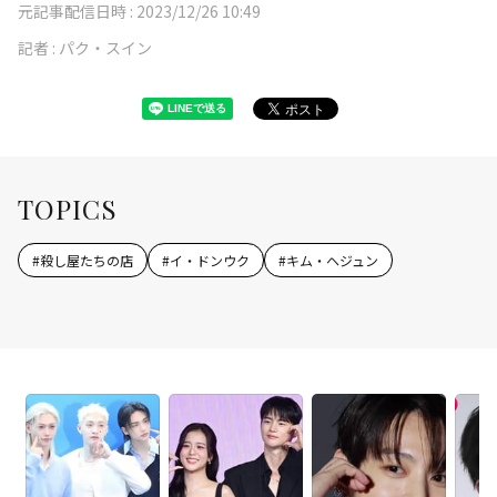
元記事配信日時 :
2023/12/26 10:49
記者 :
パク・スイン
TOPICS
#
殺し屋たちの店
#
イ・ドンウク
#
キム・ヘジュン