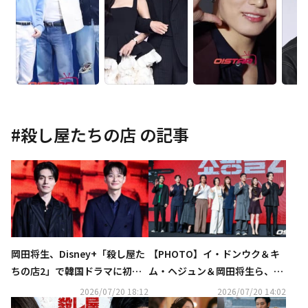
#
殺し屋たちの店
の記事
岡田将生、Disney+「殺し屋た
【PHOTO】イ・ドンウク＆キ
ちの店2」で韓国ドラマに初挑
ム・ヘジュン＆岡田将生ら、ド
戦！イ・ドンウクらから学んだ
ラマ「殺し屋たちの店2」制作
2026/07/20 18:12
2026/07/20 14:02
こととは？
発表会に出席