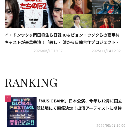
イ・ドンウク＆岡田将生ら日韓
IU＆ビョン・ウソクらの豪華共
キャストが豪華共演！「殺し屋
演から日韓合作プロジェクトま
たちの店2」Disney+にて7月よ
で！Disney+の2026年新作に期
2026/06/17 19:37
2025/11/14 12:02
り独占配信決定
待
RANKING
1
「MUSIC BANK」日本公演、今年も12月に国立
競技場にて開催決定！出演アーティストに期待
2026/08/07 10:00