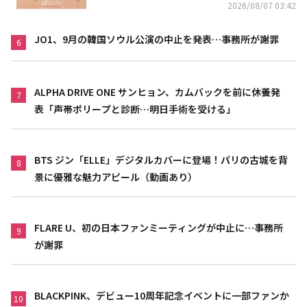
2026/08/07 03:42
JO1、9月の韓国ソウル公演の中止を発表…事務所が謝罪
6
ALPHA DRIVE ONE サンヒョン、カムバックを前に休養発
7
表「声帯ポリープと診断…明日手術を受ける」
BTS ジン「ELLE」デジタルカバーに登場！パリの古城を背
8
景に優雅な魅力アピール（動画あり）
FLARE U、初の日本ファンミーティングが中止に…事務所
9
が謝罪
BLACKPINK、デビュー10周年記念イベントに一部ファンか
10