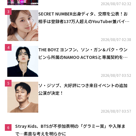
2026/08/07 02:32
3
SECRET NUMBER出身ディタ、交際を公表！お
相手は登録者137万人超えのYouTuber兼バイオ
リニスト
2026/08/07 02:38
4
THE BOYZ ヨンフン、ソン・ガン＆パク・ウン
ビンら所属のNAMOO ACTORSと専属契約を締
結
2026/08/07 03:52
5
ソ・ジソブ、大好評につき来日イベントの追加
公演が決定！
2026/08/07 03:57
Stray Kids、BTSが不参加表明の「グラミー賞」や入隊ま
6
で…素直な考えを明らかに