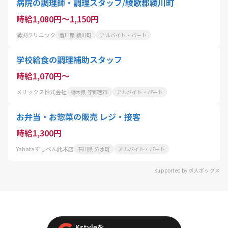
病院の調理師・調理スタッフ/綾歌郡綾川町
時給1,080円～1,150円
溝渕クリニック
香川県 綾川町
アルバイト・パート
学校給食の調理補助スタッフ
時給1,070円～
メリックス株式会社
栃木県 宇都宮市
アルバイト・パート
お弁当・お惣菜の販売 レジ・接客
時給1,300円
Yahataすしべん此木店
石川県 穴水町
アルバイト・パート
supported by 求人ボックス
Kstyleを