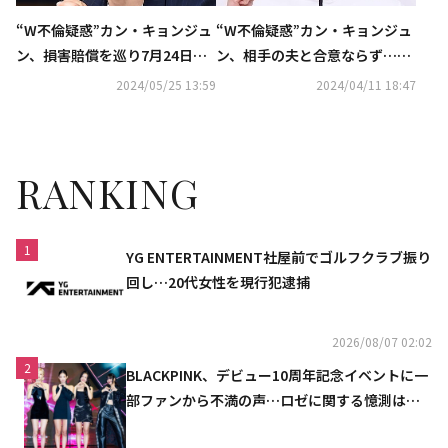
“W不倫疑惑”カン・キョンジュ
“W不倫疑惑”カン・キョンジュ
ン、損害賠償を巡り7月24日に
ン、相手の夫と合意ならず…本
初公判
格的に裁判へ
2024/05/25 13:59
2024/04/11 18:47
RANKING
1
YG ENTERTAINMENT社屋前でゴルフクラブ振り
回し…20代女性を現行犯逮捕
2026/08/07 02:02
2
BLACKPINK、デビュー10周年記念イベントに一
部ファンから不満の声…ロゼに関する憶測は否
定