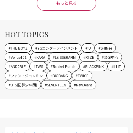
もっと見る
HOT TOPICS
#
THE BOYZ
#
YGエンターテインメント
#
IU
#
SHINee
#
Venue101
#
KARA
#
LE SSERAFIM
#
RIIZE
#
音楽中心
#
AND2BLE
#
TWS
#
Rocket Punch
#
BLACKPINK
#
ILLIT
#
ファン・ジョンミン
#
BIGBANG
#
TWICE
#
BTS(防弾少年団)
#
SEVENTEEN
#
NewJeans