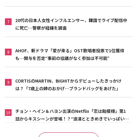
20代の日本人女性インフルエンサー、韓国でライブ配信中
7
に死亡…警察が経緯を調査
AHOF、新ドラマ「愛が来る」OST歌唱者投票で1位獲得
8
も…関与を否定“事前の協議がなく参加は不可能”
CORTISのMARTIN、BIGHITからデビューしたきっかけ
9
は？「7歳上の姉のおかげ…ブランドバッグをあげた」
チョン・ヘイン＆ハヨン出演のNetflix「恋は飴模様」第1
10
話からキスシーンが登場！？“浪漫とときめきでいっぱいの
作品”