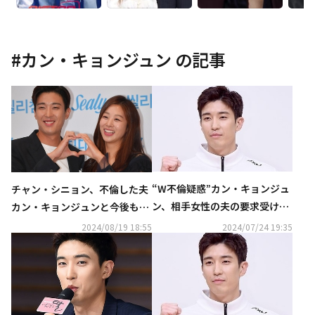
#
カン・キョンジュン
の記事
“W不倫疑惑”カン・キョンジュ
チャン・シニョン、不倫した夫
ン、相手女性の夫の要求受け入
カン・キョンジュンと今後も生
れ訴訟が終結「私の不徳の致す
活「ただ子供たちのために」
2024/08/19 18:55
2024/07/24 19:35
ところ」