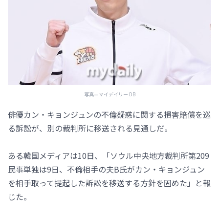
写真＝マイデイリー DB
俳優カン・キョンジュンの不倫疑惑に関する損害賠償を巡
る訴訟が、別の裁判所に移送される見通しだ。
ある韓国メディアは10日、「ソウル中央地方裁判所第209
民事単独は9日、不倫相手の夫B氏がカン・キョンジュン
を相手取って提起した訴訟を移送する方針を固めた」と報
じた。