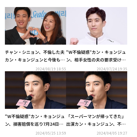
“W不倫疑惑”カン・キョンジュ
チャン・シニョン、不倫した夫
ン、相手女性の夫の要求受け入
カン・キョンジュンと今後も生
れ訴訟が終結「私の不徳の致す
活「ただ子供たちのために」
2024/08/19 18:55
2024/07/24 19:35
ところ」
“W不倫疑惑”カン・キョンジュ
「スーパーマンが帰ってきた」
ン、損害賠償を巡り7月24日に
出演カン・キョンジュン、不倫
初公判
疑惑をめぐる損害賠償訴訟で合
2024/05/25 13:59
2024/04/05 19:27