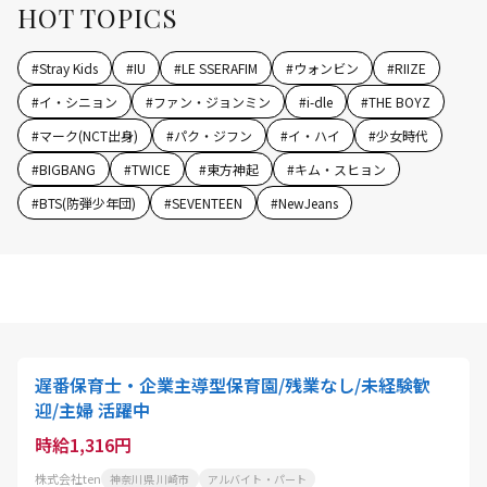
HOT TOPICS
#
Stray Kids
#
IU
#
LE SSERAFIM
#
ウォンビン
#
RIIZE
#
イ・シニョン
#
ファン・ジョンミン
#
i-dle
#
THE BOYZ
#
マーク(NCT出身)
#
パク・ジフン
#
イ・ハイ
#
少女時代
#
BIGBANG
#
TWICE
#
東方神起
#
キム・スヒョン
#
BTS(防弾少年団)
#
SEVENTEEN
#
NewJeans
遅番保育士・企業主導型保育園/残業なし/未経験歓
迎/主婦 活躍中
時給1,316円
株式会社ten
神奈川県 川崎市
アルバイト・パート