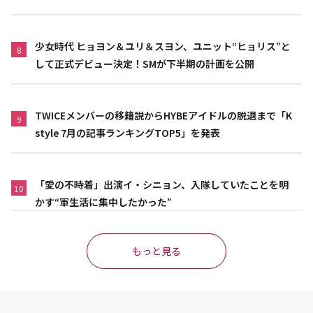
少女時代 ヒョヨン＆ユリ＆スヨン、ユニット“ヒョリス”と
8
して正式デビュー決定！SMが下半期の計画を公開
TWICEメンバーの移籍説からHYBEアイドルの脱退まで「K
9
style 7月の記事ランキングTOP5」を発表
「愛の不時着」出演イ・シニョン、入隊していたことを明
10
かす“軍生活に集中したかった”
もっと見る