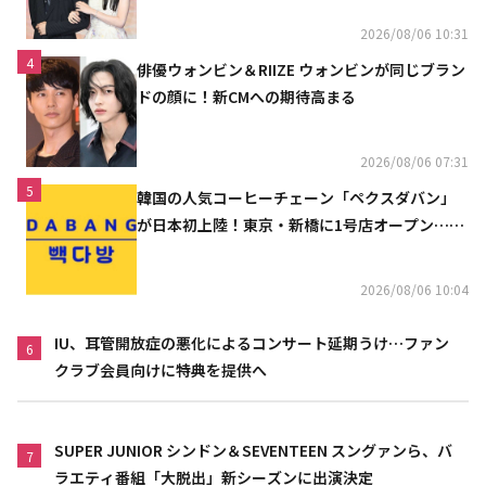
2026/08/06 10:31
4
俳優ウォンビン＆RIIZE ウォンビンが同じブラン
ドの顔に！新CMへの期待高まる
2026/08/06 07:31
5
韓国の人気コーヒーチェーン「ペクスダバン」
が日本初上陸！東京・新橋に1号店オープン…海
外市場へ本格進出
2026/08/06 10:04
IU、耳管開放症の悪化によるコンサート延期うけ…ファン
6
クラブ会員向けに特典を提供へ
SUPER JUNIOR シンドン＆SEVENTEEN スングァンら、バ
7
ラエティ番組「大脱出」新シーズンに出演決定