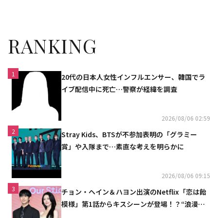
意ならず
RANKING
1
20代の日本人女性インフルエンサー、韓国でラ
イブ配信中に死亡…警察が経緯を調査
2026/08/06 02:59
2
Stray Kids、BTSが不参加表明の「グラミー
賞」や入隊まで…素直な考えを明らかに
2026/08/06 09:15
3
チョン・ヘイン＆ハヨン出演のNetflix「恋は飴
模様」第1話からキスシーンが登場！？“浪漫と
ときめきでいっぱいの作品”