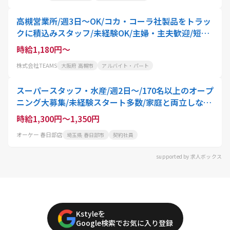
高槻営業所/週3日～OK/コカ・コーラ社製品をトラッ
クに積込みスタッフ/未経験OK/主婦・主夫歓迎/短時
間
時給1,180円～
株式会社TEAMS
大阪府 高槻市
アルバイト・パート
スーパースタッフ・水産/週2日～/170名以上のオープ
ニング大募集/未経験スタート多数/家庭と両立しなが
ら働ける/主婦・主夫歓迎
時給1,300円～1,350円
オーケー 春日部店
埼玉県 春日部市
契約社員
supported by 求人ボックス
Kstyleを
Google検索でお気に入り登録