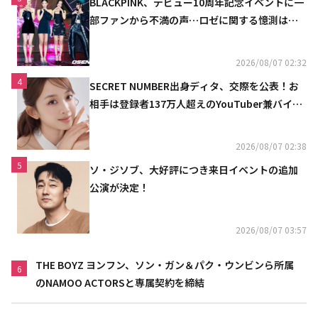
BLACKPINK、デビュー10周年記念イベントに一
部ファンから不満の声…ロゼに関する憶測は否
定
2026/08/07 02:32
4
SECRET NUMBER出身ディタ、交際を公表！お
相手は登録者137万人超えのYouTuber兼バイオ
リニスト
2026/08/07 02:38
5
ソ・ジソブ、大好評につき来日イベントの追加
公演が決定！
2026/08/07 03:57
THE BOYZ ヨンフン、ソン・ガン＆パク・ウンビンら所属
6
のNAMOO ACTORSと専属契約を締結