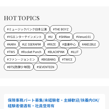
HOT TOPICS
#
ミュージックバンク日本公演
#
THE BOYZ
#
YGエンターテインメント
#
IU
#
SHINee
#
Venue101
#
KARA
#
LE SSERAFIM
#
RIIZE
#
音楽中心
#
AND2BLE
#
TWS
#
Rocket Punch
#
BLACKPINK
#
ILLIT
#
ファン・ジョンミン
#
BIGBANG
#
TWICE
#
BTS(防弾少年団)
#
SEVENTEEN
保険事務パート募集/未経験者・主婦歓迎/扶養内OK/
経験者優遇有・社員登用有