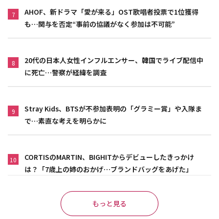
AHOF、新ドラマ「愛が来る」OST歌唱者投票で1位獲得
7
も…関与を否定“事前の協議がなく参加は不可能”
20代の日本人女性インフルエンサー、韓国でライブ配信中
8
に死亡…警察が経緯を調査
Stray Kids、BTSが不参加表明の「グラミー賞」や入隊ま
9
で…素直な考えを明らかに
CORTISのMARTIN、BIGHITからデビューしたきっかけ
10
は？「7歳上の姉のおかげ…ブランドバッグをあげた」
もっと見る