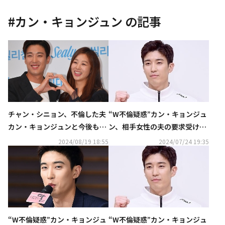
#
カン・キョンジュン
の記事
“W不倫疑惑”カン・キョンジュ
チャン・シニョン、不倫した夫
ン、相手女性の夫の要求受け入
カン・キョンジュンと今後も生
れ訴訟が終結「私の不徳の致す
活「ただ子供たちのために」
2024/08/19 18:55
2024/07/24 19:35
ところ」
“W不倫疑惑”カン・キョンジュ
“W不倫疑惑”カン・キョンジュ