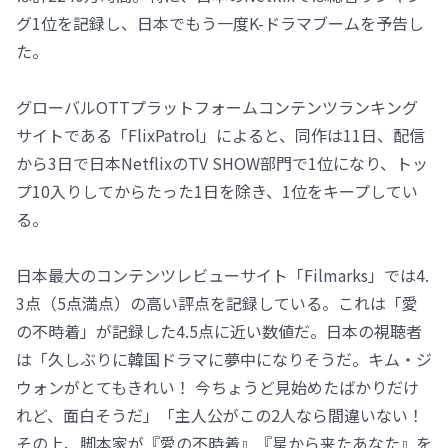
グ1位を記録し、日本でもう一度K-ドラマブームを予告し
た。
グローバルOTTプラットフォームコンテンツランキング
サイトである「FlixPatrol」によると、同作は11日、配信
から3日で日本NetflixのTV SHOW部門で1位になり、トッ
プ10入りしてからたった1日を除き、1位をキープしてい
る。
日本最大のコンテンツレビューサイト「Filmarks」では4.
3点（5点満点）の高い評点を記録している。これは「愛
の不時着」が記録した4.5点に近い数値だ。日本の視聴者
は「久しぶりに韓国ドラマに夢中になりそうだ。キム・ジ
ウォンがとてもきれい！ 今ちょうど見始めたばかりだけ
れど、面白そうだ」「主人公がこの2人なら間違いない！
その上、脚本家が『愛の不時着』『星から来たあなた』を