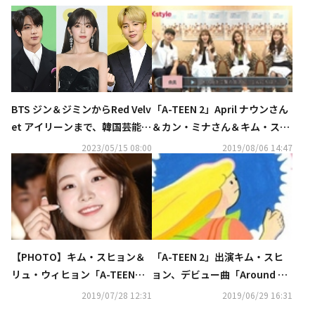
BTS ジン＆ジミンからRed Velv
「A-TEEN 2」April ナウンさん
et アイリーンまで、韓国芸能界
＆カン・ミナさん＆キム・スヒ
の同名異人は
ョンさん＆リュ・ウィヒョンさ
2023/05/15 08:00
2019/08/06 14:47
んから動画インタビューが到
着！“日本のファンに会えて嬉
しい”
【PHOTO】キム・スヒョン＆
「A-TEEN 2」出演キム・スヒ
リュ・ウィヒョン「A-TEEN
ョン、デビュー曲「Around Th
2」ファンミーティングのため
e World」を本日発表
2019/07/28 12:31
2019/06/29 16:31
日本へ出国