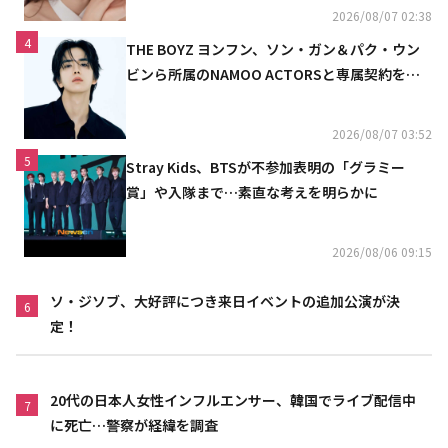
2026/08/07 02:38
4
THE BOYZ ヨンフン、ソン・ガン＆パク・ウン
ビンら所属のNAMOO ACTORSと専属契約を締
結
2026/08/07 03:52
5
Stray Kids、BTSが不参加表明の「グラミー
賞」や入隊まで…素直な考えを明らかに
2026/08/06 09:15
ソ・ジソブ、大好評につき来日イベントの追加公演が決
6
定！
20代の日本人女性インフルエンサー、韓国でライブ配信中
7
に死亡…警察が経緯を調査