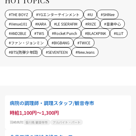
HOT TOPICS
#
THE BOYZ
#
YGエンターテインメント
#
IU
#
SHINee
#
Venue101
#
KARA
#
LE SSERAFIM
#
RIIZE
#
音楽中心
#
AND2BLE
#
TWS
#
Rocket Punch
#
BLACKPINK
#
ILLIT
#
ファン・ジョンミン
#
BIGBANG
#
TWICE
#
BTS(防弾少年団)
#
SEVENTEEN
#
NewJeans
病院の調理師・調理スタッフ/観音寺市
時給1,100円～1,300円
羽崎病院
香川県 観音寺市
アルバイト・パート