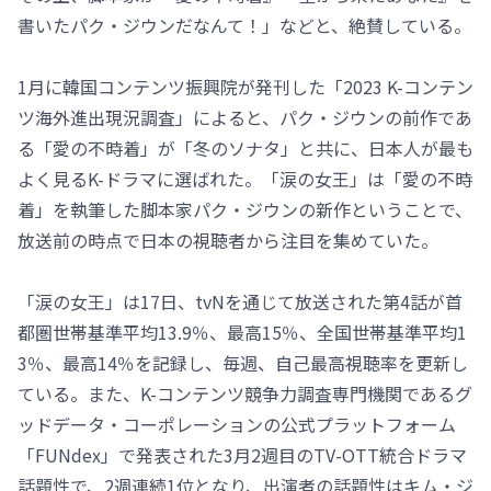
書いたパク・ジウンだなんて！」などと、絶賛している。
1月に韓国コンテンツ振興院が発刊した「2023 K-コンテン
ツ海外進出現況調査」によると、パク・ジウンの前作であ
る「愛の不時着」が「冬のソナタ」と共に、日本人が最も
よく見るK-ドラマに選ばれた。「涙の女王」は「愛の不時
着」を執筆した脚本家パク・ジウンの新作ということで、
放送前の時点で日本の視聴者から注目を集めていた。
「涙の女王」は17日、tvNを通じて放送された第4話が首
都圏世帯基準平均13.9％、最高15％、全国世帯基準平均1
3％、最高14％を記録し、毎週、自己最高視聴率を更新し
ている。また、K-コンテンツ競争力調査専門機関であるグ
ッドデータ・コーポレーションの公式プラットフォーム
「FUNdex」で発表された3月2週目のTV-OTT統合ドラマ
話題性で、2週連続1位となり、出演者の話題性はキム・ジ