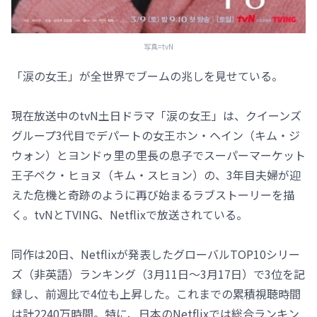
写真=tvN
「涙の女王」が全世界でブームの兆しを見せている。
現在放送中のtvN土日ドラマ「涙の女王」は、クイーンズ
グループ3代目でデパートの女王ホン・ヘイン（キム・ジ
ウォン）とヨンドゥ里の里長の息子でスーパーマーケット
王子ペク・ヒョヌ（キム・スヒョン）の、3年目夫婦が迎
えた危機と奇跡のように再び始まるラブストーリーを描
く。tvNとTVING、Netflixで放送されている。
同作は20日、Netflixが発表したグローバルTOP10シリー
ズ（非英語）ランキング（3月11日～3月17日）で3位を記
録し、前週比で4位も上昇した。これまでの累積視聴時間
は計2240万時間。特に、日本のNetflixでは総合ランキン