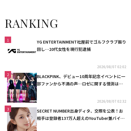
RANKING
1
YG ENTERTAINMENT社屋前でゴルフクラブ振り
回し…20代女性を現行犯逮捕
2026/08/07 02:02
2
BLACKPINK、デビュー10周年記念イベントに一
部ファンから不満の声…ロゼに関する憶測は否
定
2026/08/07 02:32
3
SECRET NUMBER出身ディタ、交際を公表！お
相手は登録者137万人超えのYouTuber兼バイオ
リニスト