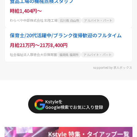
食品工場の機械点検スタッフ
時給1,404円～
わらべや中部株式会社 北陸工場
石川県 白山市
アルバイト・パート
保育士/20代活躍中/ブランク復帰歓迎のフルタイム
月給21万円～21万8,400円
社会福祉法人厚徳会大日保育園
福岡県 福岡市
アルバイト・パート
supported by 求人ボックス
Kstyleを
Google検索でお気に入り登録