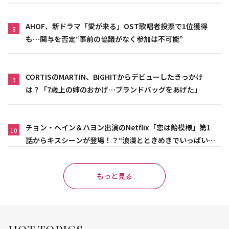
AHOF、新ドラマ「愛が来る」OST歌唱者投票で1位獲得
8
も…関与を否定“事前の協議がなく参加は不可能”
CORTISのMARTIN、BIGHITからデビューしたきっかけ
9
は？「7歳上の姉のおかげ…ブランドバッグをあげた」
チョン・ヘイン＆ハヨン出演のNetflix「恋は飴模様」第1
10
話からキスシーンが登場！？“浪漫とときめきでいっぱいの
作品”
もっと見る