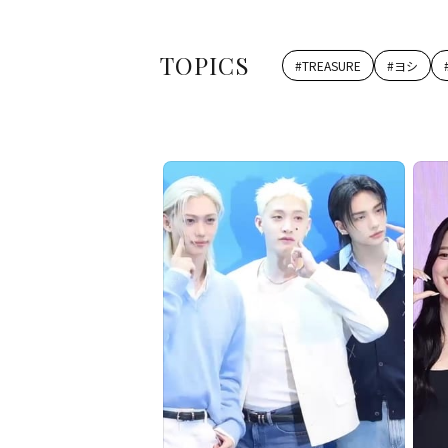
TOPICS
#
TREASURE
#
ヨシ