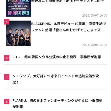
競技場にて開催決定！出演アーティストに期待
2026/08/07 10:00
5
BLACKPINK、本日デビュー10周年！直筆手紙で
ファンに感謝「皆さんのおかげでここまで来ら
れた」
2026/08/08 02:28
JO1、9月の韓国ソウル公演の中止を発表…事務所が謝罪
6
ソ・ジソブ、大好評につき来日イベントの追加公演が決
7
定！
FLARE U、初の日本ファンミーティングが中止に…事務所
8
が謝罪