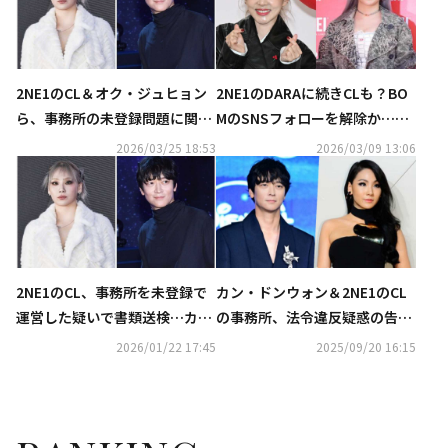
2NE1のCL＆オク・ジュヒョン
2NE1のDARAに続きCLも？BO
ら、事務所の未登録問題に関し
MのSNSフォローを解除か…フ
て不起訴処分に
ァンから懸念の声
2026/03/25 18:53
2026/03/09 13:06
2NE1のCL、事務所を未登録で
カン・ドンウォン＆2NE1のCL
運営した疑いで書類送検…カ
の事務所、法令違反疑惑の告発
ン・ドンウォンは嫌疑なしに
うけ警察が捜査へ
2026/01/22 17:45
2025/09/20 16:15