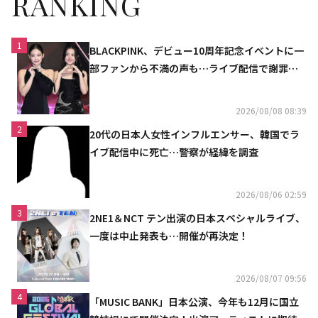
RANKING
1
BLACKPINK、デビュー10周年記念イベントに一
部ファンから不満の声も…ライブ配信で謝罪
「コミュニケーション不足だった」
2026/08/08 08:39
2
20代の日本人女性インフルエンサー、韓国でラ
イブ配信中に死亡…警察が経緯を調査
2026/08/06 02:59
3
2NE1＆NCT テン出演の日本スペシャルライブ、
一度は中止発表も…開催が再決定！
2026/08/07 09:56
4
「MUSIC BANK」日本公演、今年も12月に国立