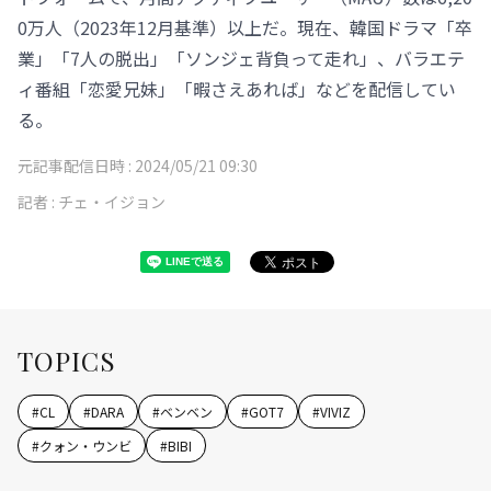
0万人（2023年12月基準）以上だ。現在、韓国ドラマ「卒
業」「7人の脱出」「ソンジェ背負って走れ」、バラエテ
ィ番組「恋愛兄妹」「暇さえあれば」などを配信してい
る。
元記事配信日時 :
2024/05/21 09:30
記者 :
チェ・イジョン
TOPICS
#
CL
#
DARA
#
ベンベン
#
GOT7
#
VIVIZ
#
クォン・ウンビ
#
BIBI