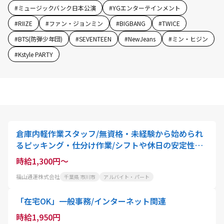
#
ミュージックバンク日本公演
#
YGエンターテインメント
#
RIIZE
#
ファン・ジョンミン
#
BIGBANG
#
TWICE
#
BTS(防弾少年団)
#
SEVENTEEN
#
NewJeans
#
ミン・ヒジン
#
Kstyle PARTY
倉庫内軽作業スタッフ/無資格・未経験から始められ
るピッキング・仕分け作業/シフトや休日の安定性抜
群
時給1,300円～
福山通運株式会社
千葉県 市川市
アルバイト・パート
「在宅OK」一般事務/インターネット関連
時給1,950円