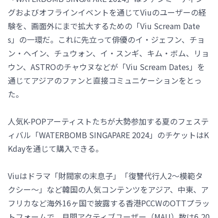
グおよびオフラインイベントを通じてViuのユーザーの経
験を、画面外にまで拡大するための「Viu Scream Date
s」の一環だ。これに先立って俳優のイ・ジェフン、チョ
ン・ヘイン、チュウォン、イ・スンギ、キム・ボム、リョ
ウン、ASTROのチャウヌなどが「Viu Scream Dates」を
通じてアジアのファンと直接コミュニケーションをとっ
た。
人気K-POPアーティストたちが大勢参加する夏のフェステ
ィバル「WATERBOMB SINGAPARE 2024」のチケットはK
Kdayを通じて購入できる。
Viuはドラマ「財閥家の末息子」「復讐代行人2～模範タ
クシー～」など韓国の人気コンテンツをアジア、中東、ア
フリカなど海外16ヶ国で披露する香港PCCWのOTTプラッ
トフォームで、月間アクティブユーザー（MAU）数は6,20