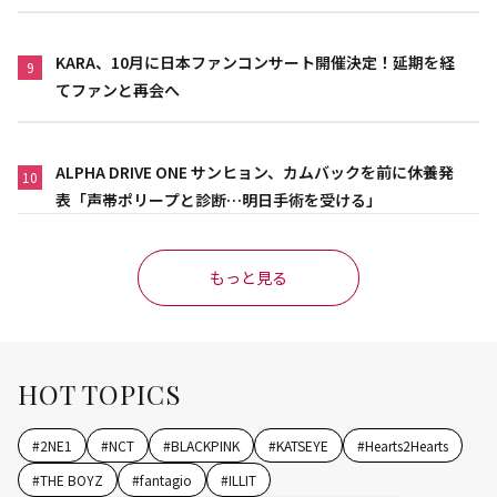
KARA、10月に日本ファンコンサート開催決定！延期を経
9
てファンと再会へ
ALPHA DRIVE ONE サンヒョン、カムバックを前に休養発
10
表「声帯ポリープと診断…明日手術を受ける」
もっと見る
HOT TOPICS
#
2NE1
#
NCT
#
BLACKPINK
#
KATSEYE
#
Hearts2Hearts
#
THE BOYZ
#
fantagio
#
ILLIT