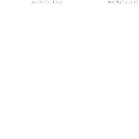
ース！コンセプトフォト公開
コンセプトで切り開いた新たな歴
2026/06/19 19:12
2026/02/12 17:49
史