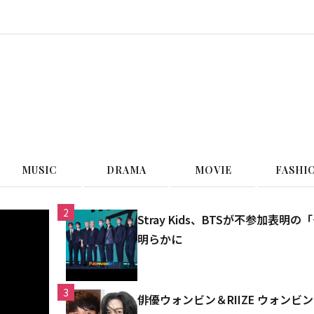
G
MUSIC
DRAMA
MOVIE
FASHI
2
Stray Kids、BTSが不参加
明らかに
3
俳優ウォンビン＆RIIZE ウォン