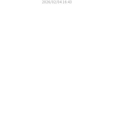
ファッションウィーク」に出席
2026/02/04 16:43