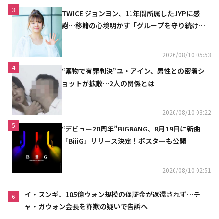
3
TWICE ジョンヨン、11年間所属したJYPに感
謝…移籍の心境明かす「グループを守り続け
る」
2026/08/10 05:53
4
“薬物で有罪判決”ユ・アイン、男性との密着シ
ョットが拡散…2人の関係とは
2026/08/10 03:22
5
“デビュー20周年”BIGBANG、8月19日に新曲
「BiiiG」リリース決定！ポスターも公開
2026/08/10 02:51
イ・スンギ、105億ウォン規模の保証金が返還されず…チ
6
ャ・ガウォン会長を詐欺の疑いで告訴へ