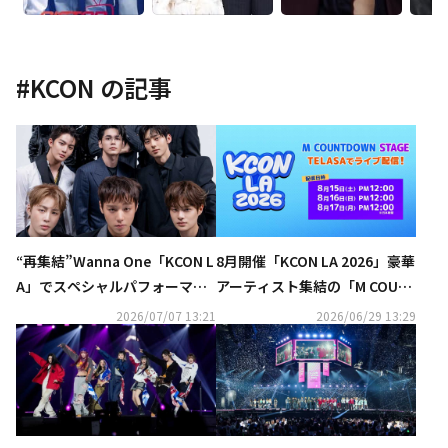
#
KCON
の記事
“再集結”Wanna One「KCON L
8月開催「KCON LA 2026」豪華
A」でスペシャルパフォーマン
アーティスト集結の「M COUN
スを披露！9年ぶりの出演に期
TDOWN STAGE」がTELASAで
2026/07/07 13:21
2026/06/29 13:29
待
独占生配信決定！