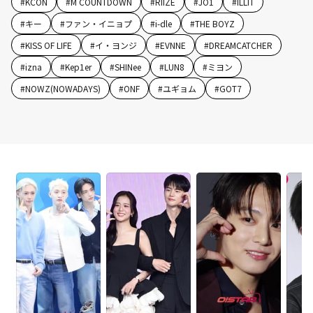
#
KCON
#
M COUNTDOWN
#
RIIZE
#
JO1
#
ILLIT
#
キー
#
ファン・イニョプ
#
i-dle
#
THE BOYZ
#
KISS OF LIFE
#
イ・ヨンジ
#
EVNNE
#
DREAMCATCHER
#
izna
#
Kep1er
#
SHINee
#
LUN8
#
ミヨン
#
NOWZ(NOWADAYS)
#
ONF
#
ユギョム
#
GOT7