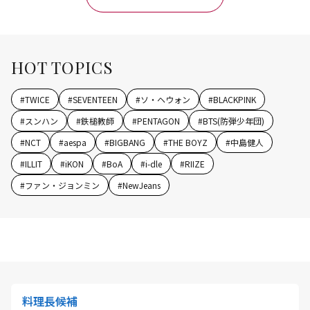
HOT TOPICS
#
TWICE
#
SEVENTEEN
#
ソ・ヘウォン
#
BLACKPINK
#
スンハン
#
鉄槌教師
#
PENTAGON
#
BTS(防弾少年団)
#
NCT
#
aespa
#
BIGBANG
#
THE BOYZ
#
中島健人
#
ILLIT
#
iKON
#
BoA
#
i-dle
#
RIIZE
#
ファン・ジョンミン
#
NewJeans
料理長候補