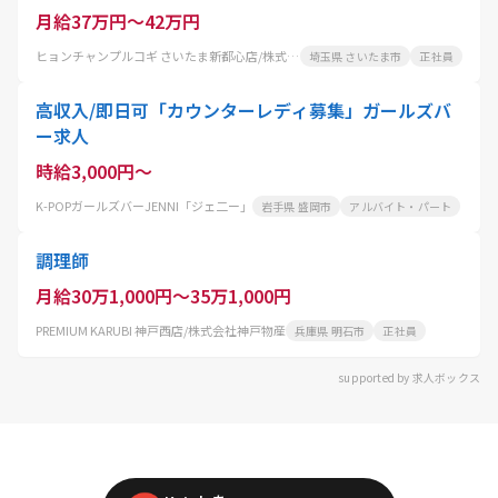
月給37万円～42万円
ヒョンチャンプルコギ さいたま新都心店/株式会社 コーフク
埼玉県 さいたま市
正社員
高収入/即日可「カウンターレディ募集」ガールズバ
ー求人
時給3,000円～
K-POPガールズバーJENNI「ジェ二ー」
岩手県 盛岡市
アルバイト・パート
調理師
月給30万1,000円～35万1,000円
PREMIUM KARUBI 神戸西店/株式会社神戸物産
兵庫県 明石市
正社員
supported by 求人ボックス