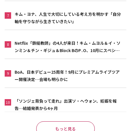
キム・ヨナ、人生で大切にしている考え方を明かす「自分
7
軸を守りながら生きていきたい」
Netflix「鉄槌教師」の4人が来日！キム・ムヨル＆イ・ソ
8
ンミン＆チン・ギジュ＆Block BのP․O、10月にスペシャ
ルファンミーティング開催決定
BoA、日本デビュー25周年！9月にプレミアムライブツア
9
ー開催決定…会場も明らかに
「ソンジェ背負って走れ」出演ソ・ヘウォン、妊娠を報
10
告…結婚発表から4ヶ月
もっと見る