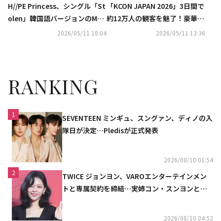
H//PE Princess、シングル「St
「KCON JAPAN 2026」3日間で
olen」韓国語バージョンのMV
約12万人の観客を魅了！豪華K-
公開！ONE OK ROCKのTakaが
POPアイドルが集結・体験型コ
2026/05/11 18:04
2026/05/11 13:36
楽曲提供した「One day」も話
ンテンツも充実
題
RANKING
1
SEVENTEEN ミンギュ、スングァン、ディノの入
隊日が決定…Pledisが正式発表
2026/08/10 01:54
2
TWICE ジョンヨン、VAROエンターテインメン
トと専属契約を締結…実姉コン・スンヨンと同
じ事務所（公式）
2026/08/10 04:52