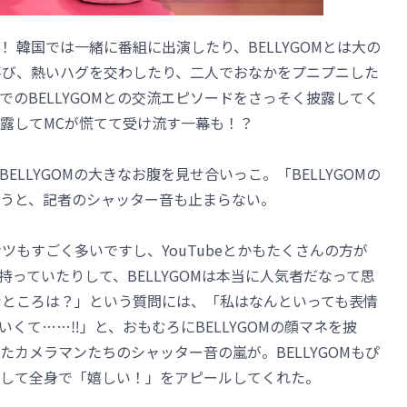
 韓国では一緒に番組に出演したり、BELLYGOMとは大の
を喜び、熱いハグを交わしたり、二人でおなかをプニプニした
のBELLYGOMとの交流エピソードをさっそく披露してく
露してMCが慌てて受け流す一幕も！？
LLYGOMの大きなお腹を見せ合いっこ。「BELLYGOMの
うと、記者のシャッター音も止まらない。
ンツもすごく多いですし、YouTubeとかもたくさんの方が
っていたりして、BELLYGOMは本当に人気者だなって思
きなところは？」という質問には、「私はなんといっても表情
くて……‼」と、おもむろにBELLYGOMの顔マネを披
カメラマンたちのシャッター音の嵐が。BELLYGOMもぴ
して全身で「嬉しい！」をアピールしてくれた。