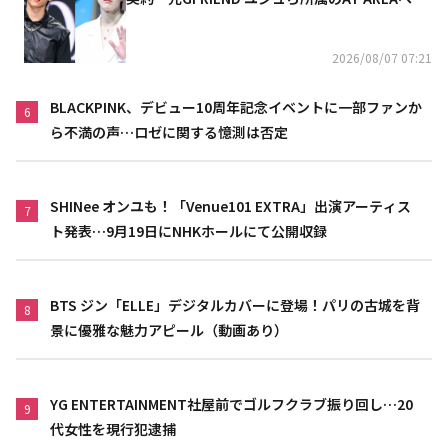
2026/08/07 07:21
BLACKPINK、デビュー10周年記念イベントに一部ファンか
6
ら不満の声…ロゼに関する憶測は否定
SHINee オンユも！「Venue101 EXTRA」出演アーティス
7
ト発表…9月19日にNHKホールにて公開収録
BTS ジン「ELLE」デジタルカバーに登場！パリの古城を背
8
景に優雅な魅力アピール（動画あり）
YG ENTERTAINMENT社屋前でゴルフクラブ振り回し…20
9
代女性を現行犯逮捕