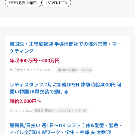
#
BTS(防弾少年団)
#
SEVENTEEN
韓国語・未経験歓迎 半導体商社での海外営業・マー
ケティング
年収400万円～480万円
株式会社トラストテクノロジー
東京都 新宿区
正社員
レディスタッフ 7月に新規OPEN 体験時給4000円 可
愛い韓国JK風衣装で働ける
時給2,000円～
Oruchan class
愛知県 安城市
アルバイト・パート
警備員/日払い 週1日～OK シフト自由&髪型・髪色・
ネイル全部OK Wワーク・学生・主婦 夫 大歓迎