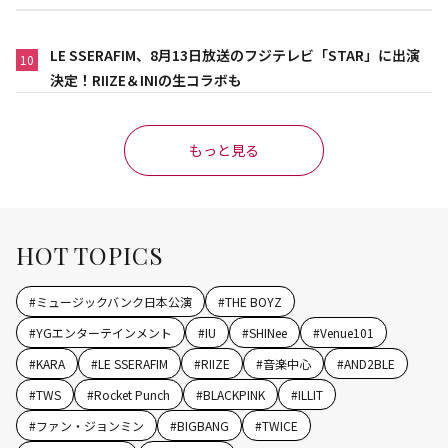
LE SSERAFIM、8月13日放送のフジテレビ「STAR」に出演
10
決定！RIIZE＆INIの生コラボも
もっと見る
HOT TOPICS
#
ミュージックバンク日本公演
#
THE BOYZ
#
YGエンターテインメント
#
IU
#
SHINee
#
Venue101
#
KARA
#
LE SSERAFIM
#
RIIZE
#
音楽中心
#
AND2BLE
#
TWS
#
Rocket Punch
#
BLACKPINK
#
ILLIT
#
ファン・ジョンミン
#
BIGBANG
#
TWICE