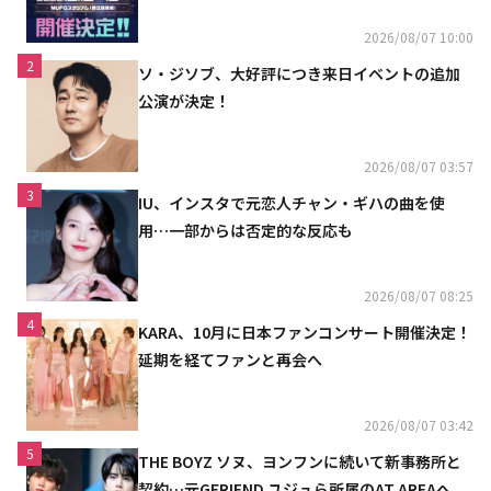
2026/08/07 10:00
2
ソ・ジソブ、大好評につき来日イベントの追加
公演が決定！
2026/08/07 03:57
3
IU、インスタで元恋人チャン・ギハの曲を使
用…一部からは否定的な反応も
2026/08/07 08:25
4
KARA、10月に日本ファンコンサート開催決定！
延期を経てファンと再会へ
2026/08/07 03:42
5
THE BOYZ ソヌ、ヨンフンに続いて新事務所と
契約…元GFRIEND ユジュら所属のAT AREAへ