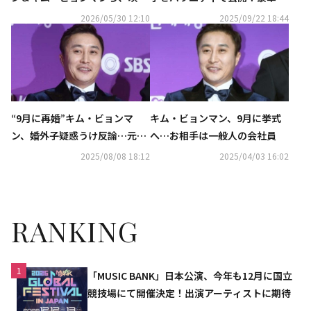
「懸賞手配」メディア配給試写
ゲストが祝福
2026/05/30 12:10
2025/09/22 18:44
会に出席
“9月に再婚”キム・ビョンマ
キム・ビョンマン、9月に挙式
ン、婚外子疑惑うけ反論…元妻
へ…お相手は一般人の会社員
の娘との養子縁組は解除
2025/08/08 18:12
2025/04/03 16:02
RANKING
1
「MUSIC BANK」日本公演、今年も12月に国立
競技場にて開催決定！出演アーティストに期待