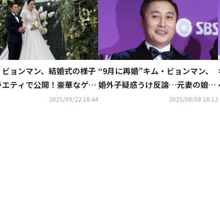
・ビョンマン、結婚式の様子
“9月に再婚”キム・ビョンマン、
ラエティで公開！豪華なゲス
婚外子疑惑うけ反論…元妻の娘と
祝福
の養子縁組は解除
2025/09/22 18:44
2025/08/08 18:12