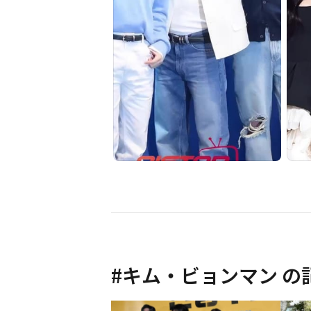
#
キム・ビョンマン
の