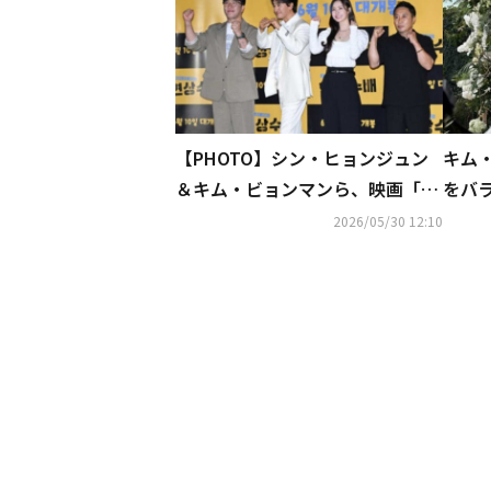
【PHOTO】シン・ヒョンジュン
キム
＆キム・ビョンマンら、映画「懸
をバ
賞手配」メディア配給試写会に出
トが
2026/05/30 12:10
席