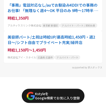
「事務」電話対応なし/auでお馴染みKDDIでの事務の
お仕事! 「無理なく週4～OK 平日のみ 9時～17時半 残
業ほぼナシ!」
時給1,350円
アルティウスリンク株式会社
東京都 新宿区
アルバイト・パート / 契約社員
美容師パート/土祝は時給UP/最高時給1,450円・週2
日〜/シフト自由でプライベート充実/緑井店
時給1,150円～1,450円
株式会社アイ・スタイル
広島県 広島市
アルバイト・パート
supported by 求人ボックス
Kstyleを
Google検索でお気に入り登録