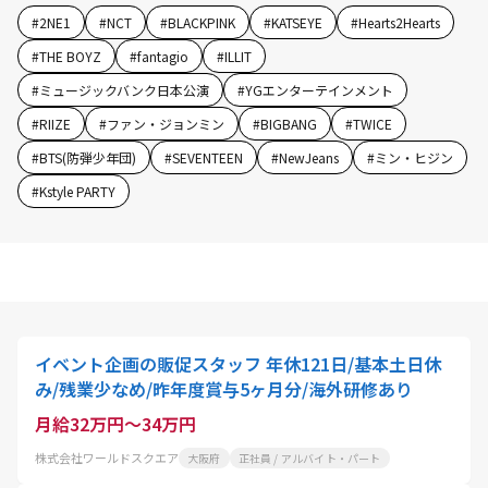
#
2NE1
#
NCT
#
BLACKPINK
#
KATSEYE
#
Hearts2Hearts
#
THE BOYZ
#
fantagio
#
ILLIT
#
ミュージックバンク日本公演
#
YGエンターテインメント
#
RIIZE
#
ファン・ジョンミン
#
BIGBANG
#
TWICE
#
BTS(防弾少年団)
#
SEVENTEEN
#
NewJeans
#
ミン・ヒジン
#
Kstyle PARTY
イベント企画の販促スタッフ 年休121日/基本土日休
み/残業少なめ/昨年度賞与5ヶ月分/海外研修あり
月給32万円～34万円
株式会社ワールドスクエア
大阪府
正社員 / アルバイト・パート