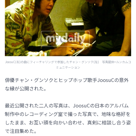
JoosuC(右)の曲にフィーチャリングで参加したチャン・グンソク(左) 写真提供=ルンカムコ
ミュニケーション
俳優チャン・グンソクとヒップホップ歌手JoosuCの意外
な縁が公開された。
最近公開された二人の写真は、JoosuCの日本のアルバム
制作中のレコーディング室で撮った写真で、地味な格好を
したまま、お互い頭を向かい合わせ、真剣に相談し合う姿
で注目集めた。