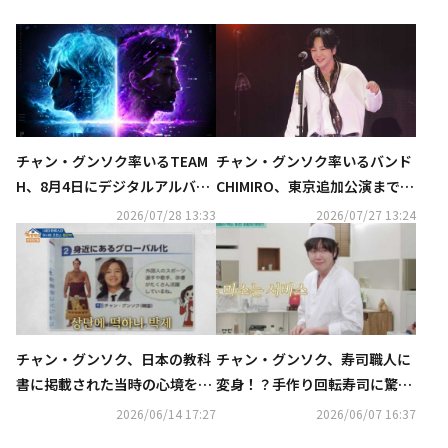
チャン・グンソク率いるTEAM
チャン・グンソク率いるバンド
H、8月4日にデジタルアルバム
CHIMIRO、東京追加公演まで完
「DAWN AFTER DARK」配信リ
走！TEAM HのZepp Haneda公
2026/07/28 13:33
2026/07/27 13:24
リース決定
演も決定
チャン・グンソク、日本の教科
チャン・グンソク、寿司職人に
書に掲載された当時の心境を告
変身！？手作り回転寿司に驚き
白「信じられなかった」
（動画あり）
2026/06/14 17:27
2026/06/07 16:37