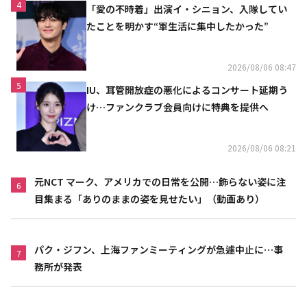
4
「愛の不時着」出演イ・シニョン、入隊してい
たことを明かす“軍生活に集中したかった”
2026/08/06 08:47
5
IU、耳管開放症の悪化によるコンサート延期う
け…ファンクラブ会員向けに特典を提供へ
2026/08/06 08:21
元NCT マーク、アメリカでの日常を公開…飾らない姿に注
6
目集まる「ありのままの姿を見せたい」（動画あり）
パク・ジフン、上海ファンミーティングが急遽中止に…事
7
務所が発表