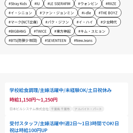
#
Stray Kids
#
IU
#
LE SSERAFIM
#
ウォンビン
#
RIIZE
#
イ・シニョン
#
ファン・ジョンミン
#
i-dle
#
THE BOYZ
#
マーク(NCT出身)
#
パク・ジフン
#
イ・ハイ
#
少女時代
#
BIGBANG
#
TWICE
#
東方神起
#
キム・スヒョン
#
BTS(防弾少年団)
#
SEVENTEEN
#
NewJeans
学校給食調理/主婦活躍中/未経験OK/土日祝休み
時給1,150円～1,250円
日本ビルシステム株式会社
千葉県 千葉市
アルバイト・パート
受付スタッフ/主婦活躍中!週2日～1日3時間でOK!日
祝は時給100円UP