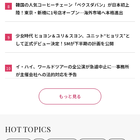
韓国の人気コーヒーチェーン「ペクスダバン」が日本初上
8
陸！東京・新橋に1号店オープン…海外市場へ本格進出
少女時代 ヒョヨン＆ユリ＆スヨン、ユニット“ヒョリス”と
9
して正式デビュー決定！SMが下半期の計画を公開
イ・ハイ、ワールドツアーの全公演が急遽中止に…事務所
10
が主催会社への法的対応を予告
もっと見る
HOT TOPICS