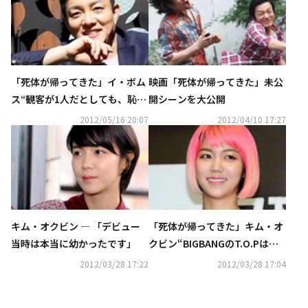
「死体が帰ってきた」イ・ボム
映画「死体が帰ってきた」未公
ス“観客が1人だとしても、恥ず
開シーンを大公開
かしくない”
2012/05/16 20:07
2012/04/10 17:27
キム・オクビン ― 「デビュー
「死体が帰ってきた」キム・オ
当時は本当に幼かったです」
クビン“BIGBANGのT.O.Pは本
当にすごい”
2012/03/28 17:22
2012/03/28 17:04