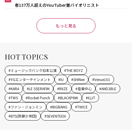
者137万人超えのYouTuber兼バイオリニスト
もっと見る
HOT TOPICS
#
ミュージックバンク日本公演
#
THE BOYZ
#
YGエンターテインメント
#
IU
#
SHINee
#
Venue101
#
KARA
#
LE SSERAFIM
#
RIIZE
#
音楽中心
#
AND2BLE
#
TWS
#
Rocket Punch
#
BLACKPINK
#
ILLIT
#
ファン・ジョンミン
#
BIGBANG
#
TWICE
#
BTS(防弾少年団)
#
SEVENTEEN