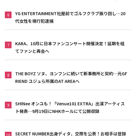
YG ENTERTAINMENT社屋前でゴルフクラブ振り回し…20
6
代女性を現行犯逮捕
KARA、10月に日本ファンコンサート開催決定！延期を経
7
てファンと再会へ
THE BOYZ ソヌ、ヨンフンに続いて新事務所と契約…元GF
8
RIEND ユジュら所属のAT AREAへ
SHINee オンユも！「Venue101 EXTRA」出演アーティス
9
ト発表…9月19日にNHKホールにて公開収録
SECRET NUMBER出身ディタ、交際を公表！お相手は登録
10