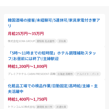
韓国酒場の接客/未経験可/5連休可/家具家電付き寮ア
リ
月給25万円～35万円
株式会社SORA GROUP
愛知県 名古屋市
正社員
「5時〜11時までの短時間」ホテル調理補助スタッ
フ/お昼前には終了!/主婦歓迎
時給1,200円～1,800円
プレミアホテル-CABIN PRESIDENT-函館
北海道 函館市
アルバイト・パート
化粧品工場での検品作業/日勤固定/高時給/主婦・主
夫活躍中
時給1,400円～1,750円
トランコムSC株式会社
静岡県 掛川市
派遣社員