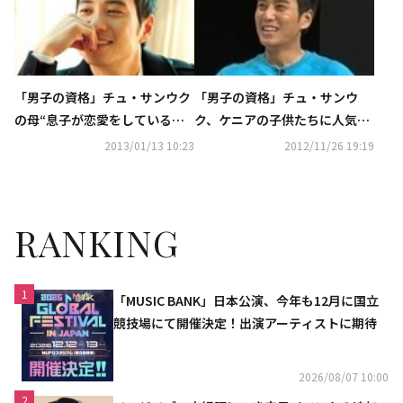
「男子の資格」チュ・サンウク
「男子の資格」チュ・サンウ
の母“息子が恋愛をしている時
ク、ケニアの子供たちに人気爆
は、部屋の中でこそこそ電話”
発！“ケニアスタイル”
2013/01/13 10:23
2012/11/26 19:19
RANKING
1
「MUSIC BANK」日本公演、今年も12月に国立
競技場にて開催決定！出演アーティストに期待
2026/08/07 10:00
2