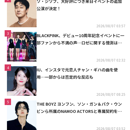
ソ・ジソブ、大好評につき来日イベントの追加
公演が決定！
2026/08/07 03:57
3
BLACKPINK、デビュー10周年記念イベントに一
部ファンから不満の声…ロゼに関する憶測は否
定
2026/08/07 02:32
4
IU、インスタで元恋人チャン・ギハの曲を使
用…一部からは否定的な反応も
2026/08/07 08:25
5
THE BOYZ ヨンフン、ソン・ガン＆パク・ウン
ビンら所属のNAMOO ACTORSと専属契約を締
結
2026/08/07 03:52