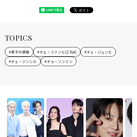
TOPICS
#
男子の資格
#
チェ・ファンヒ(Z.flat)
#
チェ・ジュンヒ
#
チェ・ジンシル
#
チョ・ソンミン