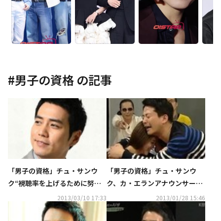
#
男子の資格
の記事
「男子の資格」チュ・サンウ
「男子の資格」チュ・サンウ
ク“視聴率を上げるために努力
ク、カ・エランアナウンサーと
する”
驚きのラブロマンスで“注目”
2013/03/10 17:33
2013/01/28 15:46