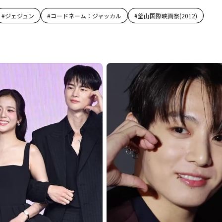
#
ジェジュン
#
コードネーム：ジャッカル
#
釜山国際映画祭(2012)