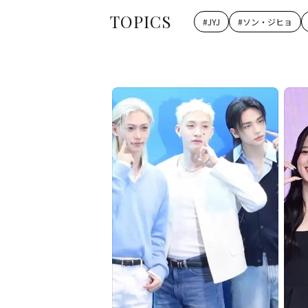
TOPICS
#
JYJ
#
ソン・ジヒョ