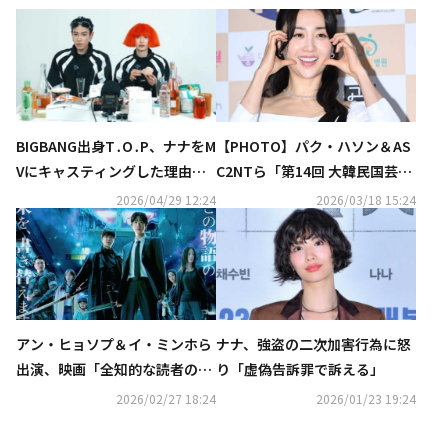
BIGBANG出身T․O․P、ナナをM
【PHOTO】パク・ハソン＆AS
Vにキャスティングした理由と
C2NTら「第14回 大韓民国芸術
は？「完全にクレイジーに見え
文化人大賞」授賞式に出席
2026/04/29 12:24
2026/03/18 15:24
る」（動画あり）
アン・ヒョソプ＆イ・ミンホら
ナナ、強盗の二次加害行為に怒
出演、映画「全知的な読者の視
り「虚偽告訴罪で訴える」
点から」15秒WEBスポットが解
2026/02/27 18:24
2026/01/23 19:24
禁