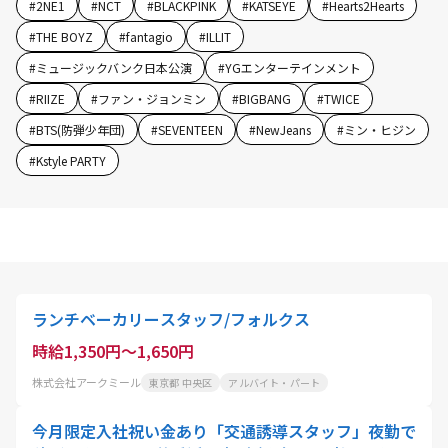
#
2NE1
#
NCT
#
BLACKPINK
#
KATSEYE
#
Hearts2Hearts
#
THE BOYZ
#
fantagio
#
ILLIT
#
ミュージックバンク日本公演
#
YGエンターテインメント
#
RIIZE
#
ファン・ジョンミン
#
BIGBANG
#
TWICE
#
BTS(防弾少年団)
#
SEVENTEEN
#
NewJeans
#
ミン・ヒジン
#
Kstyle PARTY
ランチベーカリースタッフ/フォルクス
時給1,350円～1,650円
株式会社アークミール
東京都 中央区
アルバイト・パート
今月限定入社祝い金あり「交通誘導スタッフ」夜勤で