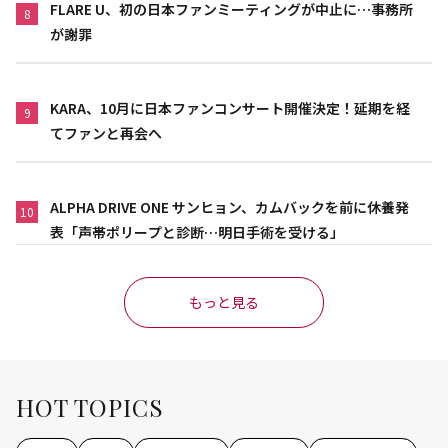
FLARE U、初の日本ファンミーティングが中止に…事務所
8
が謝罪
KARA、10月に日本ファンコンサート開催決定！延期を経
9
てファンと再会へ
ALPHA DRIVE ONE サンヒョン、カムバックを前に休養発
10
表「声帯ポリープと診断…明日手術を受ける」
もっと見る
HOT TOPICS