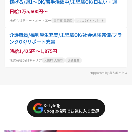
稼げる/週1～OK/若手活躍中/未経験OK/日払い・週払
いOK/直行直帰OK
日給1万5,600円～
株式会社ティー・オー・エー
東京都 豊島区
アルバイト・パート
介護職員/福利厚生充実/未経験OK/社会保険完備/ブラ
ンクOK/サポート充実
時給1,425円～1,875円
株式会社DYMキャリア
大阪府 大阪市
派遣社員
supported by 求人ボックス
Kstyleを
Google検索でお気に入り登録