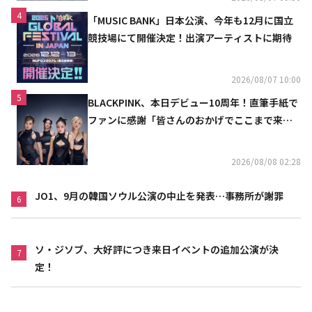
4
「MUSIC BANK」日本公演、今年も12月に国立
競技場にて開催決定！出演アーティストに期待
2026/08/07 10:00
5
BLACKPINK、本日デビュー10周年！直筆手紙で
ファンに感謝「皆さんのおかげでここまで来ら
れた」
2026/08/08 02:28
JO1、9月の韓国ソウル公演の中止を発表…事務所が謝罪
6
ソ・ジソブ、大好評につき来日イベントの追加公演が決
7
定！