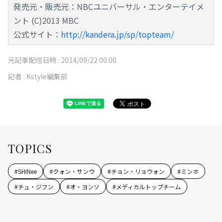
発売元・販売元：NBCユニバーサル・エンターテイメ
ント (C)2013 MBC
公式サイト：
http://kandera.jp/sp/topteam/
元記事配信日時 :
2014/09/22 00:00
記者 :
Kstyle編集部
TOPICS
#
SHINee
#
クォン・サンウ
#
チョン・リョウォン
#
ミンホ
#
チュ・ジフン
#
オ・ヨンソ
#
メディカルトップチーム