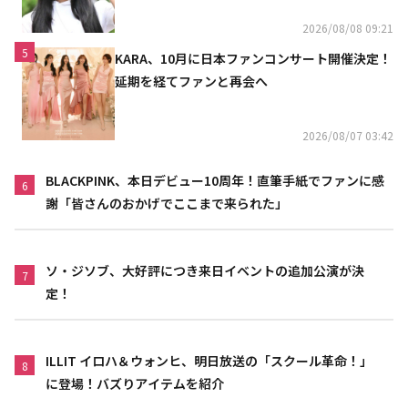
2026/08/08 09:21
5
KARA、10月に日本ファンコンサート開催決定！
延期を経てファンと再会へ
2026/08/07 03:42
BLACKPINK、本日デビュー10周年！直筆手紙でファンに感
6
謝「皆さんのおかげでここまで来られた」
ソ・ジソブ、大好評につき来日イベントの追加公演が決
7
定！
ILLIT イロハ＆ウォンヒ、明日放送の「スクール革命！」
8
に登場！バズりアイテムを紹介