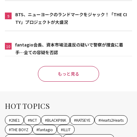
BTS、ニューヨークのランドマークをジャック！「THE CI
9
TY」プロジェクトが大盛況
fantagio会長、資本市場法違反の疑いで警察が捜査に着
10
手…全ての容疑を否認
もっと見る
HOT TOPICS
#
2NE1
#
NCT
#
BLACKPINK
#
KATSEYE
#
Hearts2Hearts
#
THE BOYZ
#
fantagio
#
ILLIT