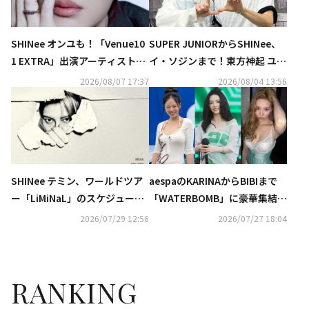
SHINee オンユも！「Venue10
SUPER JUNIORからSHINee、
1 EXTRA」出演アーティスト発
イ・ソジンまで！東方神起 ユン
表…9月19日にNHKホールにて
ホの初ソロコンサートに豪華芸
2026/08/07 17:37
2026/08/04 13:56
公開収録
能人が集結
SHINee テミン、ワールドツア
aespaのKARINAからBIBIまで
ー「LiMiNaL」のスケジュール
「WATERBOMB」に豪華集結！
ポスターを公開
ビキニ＆上半身裸のパフォーマ
2026/07/29 12:56
2026/07/27 18:04
ンスが話題…過激すぎると賛否
の声も
RANKING