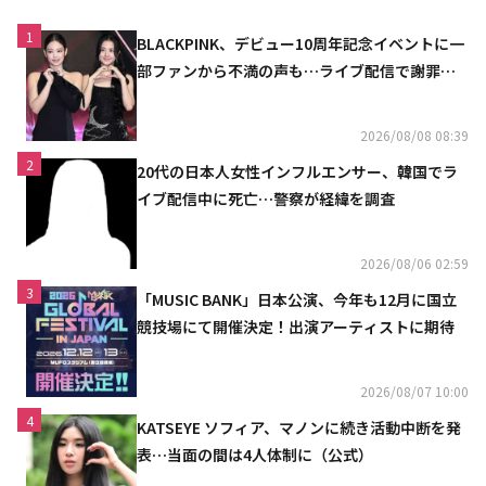
1
BLACKPINK、デビュー10周年記念イベントに一
部ファンから不満の声も…ライブ配信で謝罪
「コミュニケーション不足だった」
2026/08/08 08:39
2
20代の日本人女性インフルエンサー、韓国でラ
イブ配信中に死亡…警察が経緯を調査
2026/08/06 02:59
3
「MUSIC BANK」日本公演、今年も12月に国立
競技場にて開催決定！出演アーティストに期待
2026/08/07 10:00
4
KATSEYE ソフィア、マノンに続き活動中断を発
表…当面の間は4人体制に（公式）