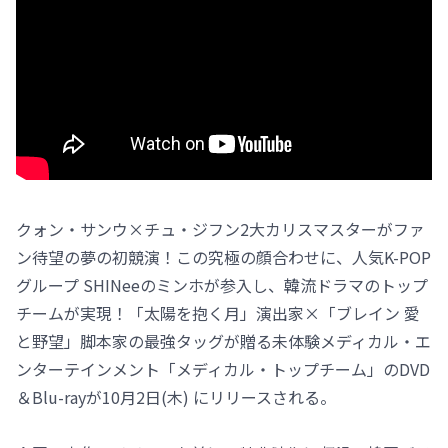
クォン・サンウ×チュ・ジフン2大カリスマスターがファ
ン待望の夢の初競演！この究極の顔合わせに、人気K-POP
グループ SHINeeのミンホが参入し、韓流ドラマのトップ
チームが実現！「太陽を抱く月」演出家×「ブレイン 愛
と野望」脚本家の最強タッグが贈る未体験メディカル・エ
ンターテインメント「メディカル・トップチーム」のDVD
＆Blu-rayが10月2日(木) にリリースされる。