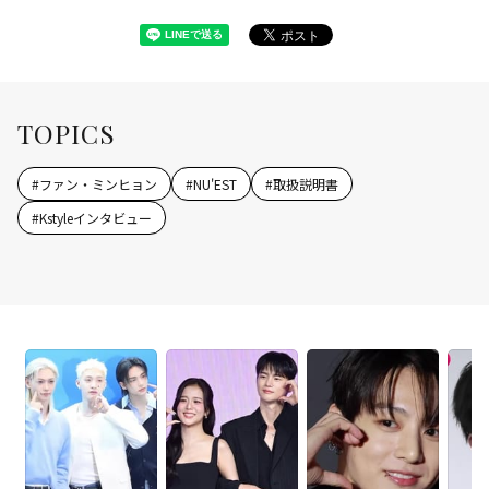
TOPICS
#
ファン・ミンヒョン
#
NU'EST
#
取扱説明書
#
Kstyleインタビュー