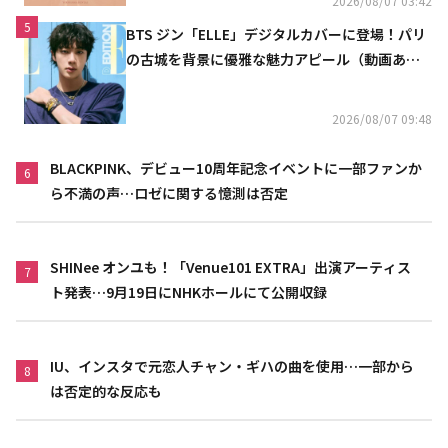
2026/08/07 03:42
5
BTS ジン「ELLE」デジタルカバーに登場！パリ
の古城を背景に優雅な魅力アピール（動画あ
り）
2026/08/07 09:48
BLACKPINK、デビュー10周年記念イベントに一部ファンか
6
ら不満の声…ロゼに関する憶測は否定
SHINee オンユも！「Venue101 EXTRA」出演アーティス
7
ト発表…9月19日にNHKホールにて公開収録
IU、インスタで元恋人チャン・ギハの曲を使用…一部から
8
は否定的な反応も