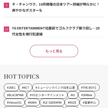
チ・チャンウク、10月開催の日本ツアー詳細が明らかに！
9
爽やかなポスターも
YG ENTERTAINMENT社屋前でゴルフクラブ振り回し…20
10
代女性を現行犯逮捕
もっと見る
HOT TOPICS
#
2NE1
#
NCT
#
ミュージックバンク日本公演
#
THE BOYZ
#
BLACKPINK
#
YGエンターテインメント
#
IU
#
SHINee
#
Venue101
#
KARA
#
LE SSERAFIM
#
RIIZE
#
音楽中心