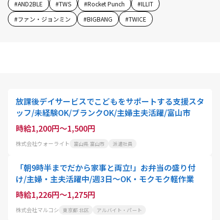
#
AND2BLE
#
TWS
#
Rocket Punch
#
ILLIT
#
ファン・ジョンミン
#
BIGBANG
#
TWICE
放課後デイサービスでこどもをサポートする支援スタ
ッフ/未経験OK/ブランクOK/主婦主夫活躍/富山市
時給1,200円～1,500円
株式会社ウォーライト
富山県 富山市
派遣社員
「朝9時半までだから家事と両立!」お弁当の盛り付
け/主婦・主夫活躍中/週3日～OK・モクモク軽作業
時給1,226円～1,275円
株式会社マルコシ
東京都 北区
アルバイト・パート