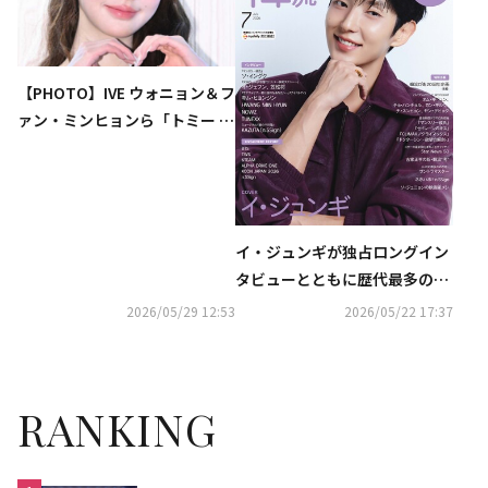
【PHOTO】IVE ウォニョン＆フ
ァン・ミンヒョンら「トミー ヒ
ルフィガー」のイベントに出席
イ・ジュンギが独占ロングイン
タビューとともに歴代最多の表
紙登場！ 『韓流ぴあ』７月号、
2026/05/29 12:53
2026/05/22 17:37
本日発売
RANKING