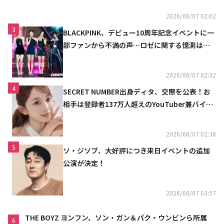
2026/08/07 02:02
3
BLACKPINK、デビュー10周年記念イベントに一
部ファンから不満の声…ロゼに関する憶測は否
定
2026/08/07 02:32
4
SECRET NUMBER出身ディタ、交際を公表！お
相手は登録者137万人超えのYouTuber兼バイオ
リニスト
2026/08/07 02:38
5
ソ・ジソブ、大好評につき来日イベントの追加
公演が決定！
2026/08/07 03:57
THE BOYZ ヨンフン、ソン・ガン＆パク・ウンビンら所属
6