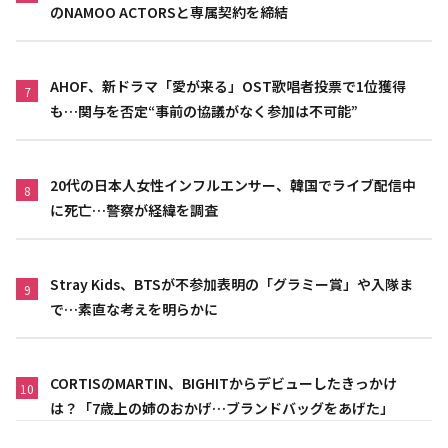
のNAMOO ACTORSと専属契約を締結
AHOF、新ドラマ「愛が来る」OST歌唱者投票で1位獲得
7
も…関与を否定“事前の協議がなく参加は不可能”
20代の日本人女性インフルエンサー、韓国でライブ配信中
8
に死亡…警察が経緯を調査
Stray Kids、BTSが不参加表明の「グラミー賞」や入隊ま
9
で…素直な考えを明らかに
CORTISのMARTIN、BIGHITからデビューしたきっかけ
10
は？「7歳上の姉のおかげ…ブランドバッグをあげた」