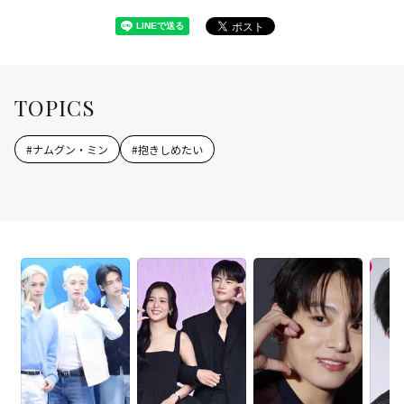
TOPICS
#
ナムグン・ミン
#
抱きしめたい