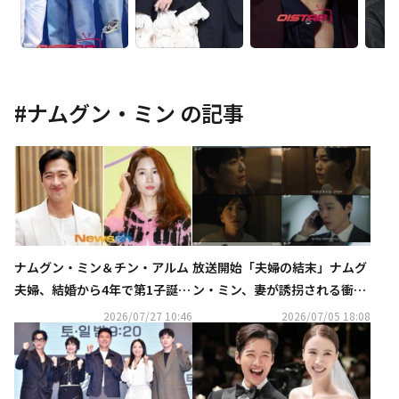
#
ナムグン・ミン
の記事
ナムグン・ミン＆チン・アルム
放送開始「夫婦の結末」ナムグ
夫婦、結婚から4年で第1子誕
ン・ミン、妻が誘拐される衝撃
生！事務所が公式コメント
の展開でスタート【ネタバレあ
2026/07/27 10:46
2026/07/05 18:08
り】