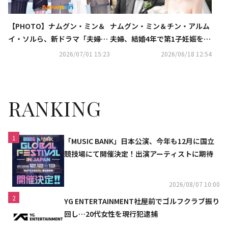
【PHOTO】ナムグン・ミン＆
ナムグン・ミン＆チン・アルム
イ・ソルら、新ドラマ「夫婦の
夫婦、結婚4年で第1子妊娠を発
結末」制作発表会に出席
表！「新しい命を迎える準備を
2026/07/01 15:23
2026/06/18 12:54
している」
RANKING
1
「MUSIC BANK」日本公演、今年も12月に国立
競技場にて開催決定！出演アーティストに期待
2026/08/07 10:00
2
YG ENTERTAINMENT社屋前でゴルフクラブ振り
回し…20代女性を現行犯逮捕