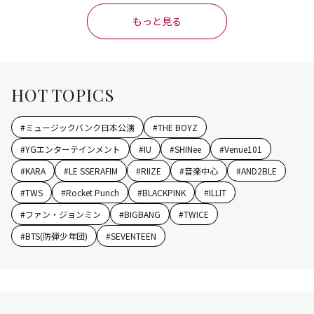
もっと見る
HOT TOPICS
#
ミュージックバンク日本公演
#
THE BOYZ
#
YGエンターテインメント
#
IU
#
SHINee
#
Venue101
#
KARA
#
LE SSERAFIM
#
RIIZE
#
音楽中心
#
AND2BLE
#
TWS
#
Rocket Punch
#
BLACKPINK
#
ILLIT
#
ファン・ジョンミン
#
BIGBANG
#
TWICE
#
BTS(防弾少年団)
#
SEVENTEEN