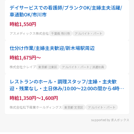
デイサービスでの看護師/ブランクOK/主婦主夫活躍/
車通勤OK/市川市
時給1,550円
アスメディックス株式会社
千葉県 市川市
アルバイト・パート
仕分け作業/主婦主夫歓迎/新木場駅周辺
時給1,675円～
株式会社クレイブ
東京都 江東区
アルバイト・パート / 派遣社員
レストランのホール・調理スタッフ/主婦・主夫歓
迎・残業なし・土日休み/10:00〜22:00の間から4時
間〜就業可能/スタッフ・アクティオ
時給1,350円～1,600円
株式会社松下産業ホールディングス
東京都 文京区
アルバイト・パート
supported by 求人ボックス