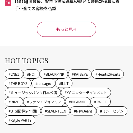
fantagio会長、資本市場法違反の疑いで警察が捜査に着
10
手…全ての容疑を否認
もっと見る
HOT TOPICS
#
2NE1
#
NCT
#
BLACKPINK
#
KATSEYE
#
Hearts2Hearts
#
THE BOYZ
#
fantagio
#
ILLIT
#
ミュージックバンク日本公演
#
YGエンターテインメント
#
RIIZE
#
ファン・ジョンミン
#
BIGBANG
#
TWICE
#
BTS(防弾少年団)
#
SEVENTEEN
#
NewJeans
#
ミン・ヒジン
#
Kstyle PARTY