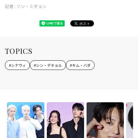
記者 :
ソン・ミギョン
TOPICS
#
シナウィ
#
シン・デチョル
#
キム・バダ