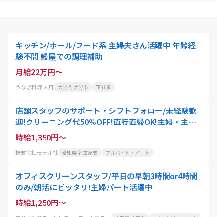
キッチン/ホール/フード系 主婦夫さん活躍中 年齢経
験不問 鰻屋での調理補助
月給22万円～
うなぎ料理 入舟
大分県 大分市
正社員
店舗スタッフのサポート・シフトフォロー/未経験歓
迎!クリーニング代50%OFF!直行直帰OK!主婦・主夫
活躍中!ブランクOK!正社員登用あり
時給1,350円～
株式会社モデル社
愛知県 名古屋市
アルバイト・パート
オフィスクリーンスタッフ/平日の早朝3時間or4時間
のみ/朝活にピッタリ!主婦パート活躍中
時給1,250円～