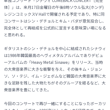
単独コンサート「シナウィ COMEBACK CONCERT［完全
体］」は、来月17日金曜日の午後8時ソウル弘大(ホンデ)
レジンコミックスV Hallで開催される予定であり、特に同
コンサートはシン・デチョルとキム・バダが意気投合し、
完全体として再結成を公式的に宣言する意味深い場になる
と思われる。
ギタリストのシン・デチョルを中心に結成されたシナウィ
は1986年韓国最高のへヴィメタルアルバムでありデビュ
ーアルバムの「Heavy Metal Sinawe」をリリース、当時
の大衆音楽界に大きな衝撃を与え、その後キム・ジョン
ソ、ソ・テジ、イム・ジェボムなど韓国の大衆音楽界に大
きな足跡を残した大物たちがそのグループを経るなど、大
衆音楽界を豊にしてきた。
今回のコンサートで再び一緒にすることになったボーカリ