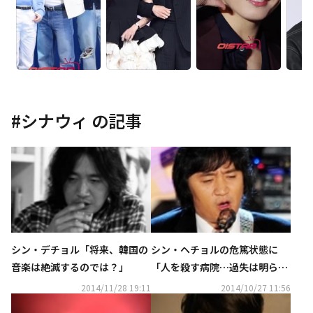
#
シナウィ
の記事
シン・デチョル「将来、韓国の
シン・ヘチョルの危篤状態に
音楽は絶滅するのでは？」
「人を殺す病院…過失は明ら
か」シナウィのメンバーが意味
2014/11/28 19:11
2014/10/27 11:56
深メッセージ