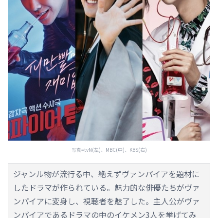
写真=tvN(左)、MBC(中)、KBS(右)
ジャンル物が流行る中、絶えずヴァンパイアを題材に
したドラマが作られている。魅力的な俳優たちがヴァ
ンパイアに変身し、視聴者を魅了した。主人公がヴァ
ンパイアであるドラマの中のイケメン3人を挙げてみ