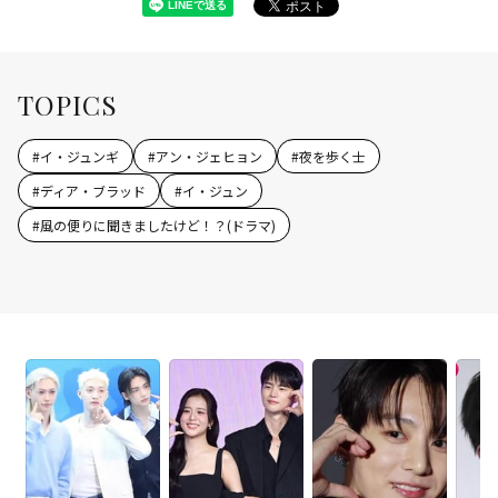
TOPICS
#
イ・ジュンギ
#
アン・ジェヒョン
#
夜を歩く士
#
ディア・ブラッド
#
イ・ジュン
#
風の便りに聞きましたけど！？(ドラマ)