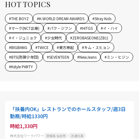
HOT TOPICS
#
THE BOYZ
#
K-WORLD DREAM AWARDS
#
Stray Kids
#
マーク(NCT出身)
#
パク・ジフン
#
HITGS
#
イ・ハイ
#
イ・ジュニョク
#
少女時代
#
ZEROBASEONE(ZB1)
#
BIGBANG
#
TWICE
#
東方神起
#
キム・スヒョン
#
BTS(防弾少年団)
#
SEVENTEEN
#
NewJeans
#
ミン・ヒジン
#
Kstyle PARTY
「扶養内OK」レストランでのホールスタッフ/週3日
勤務/時給1330円
時給1,330円
株式会社ワークパワー
宮城県 仙台市
派遣社員