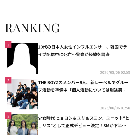
ジュンギが過去最多10度目の登
場！
RANKING
1
20代の日本人女性インフルエンサー、韓国でラ
イブ配信中に死亡…警察が経緯を調査
2026/08/06 02:59
2
THE BOYZのメンバー9人、新レーベルでグルー
プ活動を準備中「個人活動については別途契約
へ」
2026/08/06 01:58
3
少女時代 ヒョヨン＆ユリ＆スヨン、ユニット“ヒ
ョリス”として正式デビュー決定！SMが下半期
の計画を公開