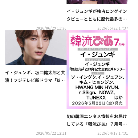
イ・ジュンギが独占ロングイン
タビューとともに歴代最多の表
紙登場！ 『韓流ぴあ』７月号、
2026/06/29 11:36
2026/05/22 17:37
本日発売
イ・ジュンギ、坂口健太郎と共
演！フジテレビ新ドラマ「kiDn
ap GAME」出演決定…アジアの
スター集結
旬の韓国エンタメ情報をお届け
している『韓流ぴあ』７月号
（5月22日発売）表紙に、イ・
2026/05/22 12:11
2026/04/17 17:31