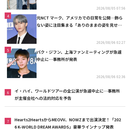
2026/08/05 07:56
4
元NCT マーク、アメリカでの日常を公開…飾ら
ない姿に注目集まる「ありのままの姿を見せた
い」（動画あり）
2026/08/06 02:27
5
パク・ジフン、上海ファンミーティングが急遽
中止に…事務所が発表
2026/08/06 02:36
イ・ハイ、ワールドツアーの全公演が急遽中止に…事務所
6
が主催会社への法的対応を予告
Hearts2HeartsからMEOVV、NOWZまで出演決定！「202
7
6 K-WORLD DREAM AWARDS」豪華ラインナップ発表