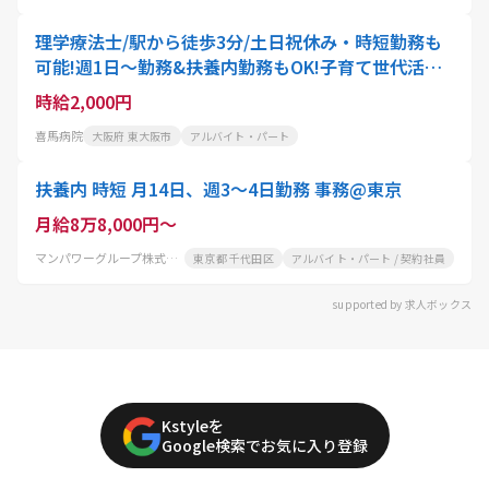
理学療法士/駅から徒歩3分/土日祝休み・時短勤務も
可能!週1日～勤務&扶養内勤務もOK!子育て世代活躍
中/採用強化中
時給2,000円
喜馬病院
大阪府 東大阪市
アルバイト・パート
扶養内 時短 月14日、週3～4日勤務 事務@東京
月給8万8,000円～
マンパワーグループ株式会社
東京都 千代田区
アルバイト・パート / 契約社員
supported by 求人ボックス
Kstyleを
Google検索でお気に入り登録