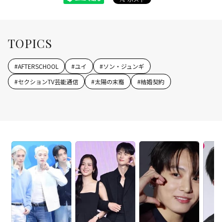
TOPICS
#
AFTERSCHOOL
#
ユイ
#
ソン・ジュンギ
#
セクションTV芸能通信
#
太陽の末裔
#
結婚契約