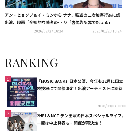
アン・ヒョソプ＆イ・ミンホら
ナナ、強盗の二次加害行為に怒
出演、映画「全知的な読者の視
り「虚偽告訴罪で訴える」
点から」15秒WEBスポットが解
2026/02/27 18:24
2026/01/23 19:24
禁
RANKING
1
「MUSIC BANK」日本公演、今年も12月に国立
競技場にて開催決定！出演アーティストに期待
2026/08/07 10:00
2
2NE1＆NCT テン出演の日本スペシャルライブ、
一度は中止発表も…開催が再決定！