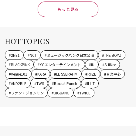
もっと見る
HOT TOPICS
#
2NE1
#
NCT
#
ミュージックバンク日本公演
#
THE BOYZ
#
BLACKPINK
#
YGエンターテインメント
#
IU
#
SHINee
#
Venue101
#
KARA
#
LE SSERAFIM
#
RIIZE
#
音楽中心
#
AND2BLE
#
TWS
#
Rocket Punch
#
ILLIT
#
ファン・ジョンミン
#
BIGBANG
#
TWICE