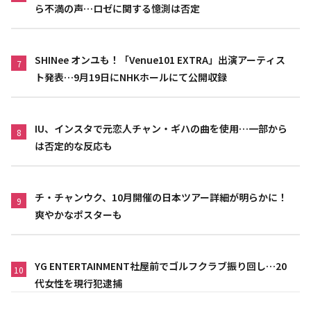
ら不満の声…ロゼに関する憶測は否定
SHINee オンユも！「Venue101 EXTRA」出演アーティス
7
ト発表…9月19日にNHKホールにて公開収録
IU、インスタで元恋人チャン・ギハの曲を使用…一部から
8
は否定的な反応も
チ・チャンウク、10月開催の日本ツアー詳細が明らかに！
9
爽やかなポスターも
YG ENTERTAINMENT社屋前でゴルフクラブ振り回し…20
10
代女性を現行犯逮捕