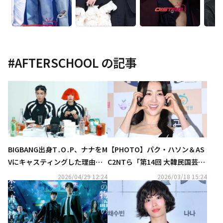
#
AFTERSCHOOL
の記事
BIGBANG出身T․O․P、ナナをM
【PHOTO】パク・ハソン＆AS
Vにキャスティングした理由と
C2NTら「第14回 大韓民国芸術
は？「完全にクレイジーに見え
文化人大賞」授賞式に出席
2026/04/29 12:24
2026/03/18 15:24
る」（動画あり）