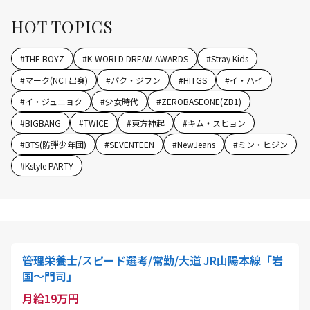
HOT TOPICS
#
THE BOYZ
#
K-WORLD DREAM AWARDS
#
Stray Kids
#
マーク(NCT出身)
#
パク・ジフン
#
HITGS
#
イ・ハイ
#
イ・ジュニョク
#
少女時代
#
ZEROBASEONE(ZB1)
#
BIGBANG
#
TWICE
#
東方神起
#
キム・スヒョン
#
BTS(防弾少年団)
#
SEVENTEEN
#
NewJeans
#
ミン・ヒジン
#
Kstyle PARTY
管理栄養士/スピード選考/常勤/大道 JR山陽本線「岩
国～門司」
月給19万円