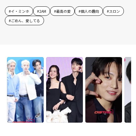
#
イ・ミンホ
#
2AM
#
最高の愛
#
個人の趣向
#
スロン
#
ごめん、愛してる