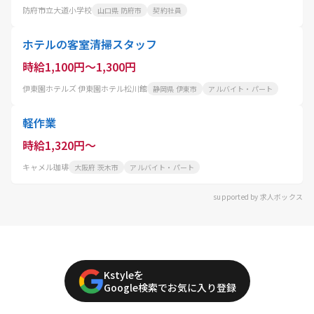
防府市立大道小学校
山口県 防府市
契約社員
ホテルの客室清掃スタッフ
時給1,100円～1,300円
伊東園ホテルズ 伊東園ホテル松川館
静岡県 伊東市
アルバイト・パート
軽作業
時給1,320円～
キャメル珈琲
大阪府 茨木市
アルバイト・パート
supported by 求人ボックス
Kstyleを
Google検索でお気に入り登録