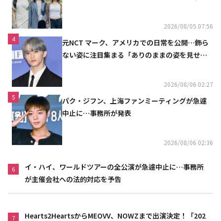
の計画を公開
2026/08/05 07:56
4
元NCT マーク、アメリカでの日常を公開…飾ら
ない姿に注目集まる「ありのままの姿を見せた
い」（動画あり）
2026/08/06 02:27
5
パク・ジフン、上海ファンミーティングが急遽
中止に…事務所が発表
2026/08/06 02:36
イ・ハイ、ワールドツアーの全公演が急遽中止に…事務所
6
が主催会社への法的対応を予告
Hearts2HeartsからMEOVV、NOWZまで出演決定！「202
7