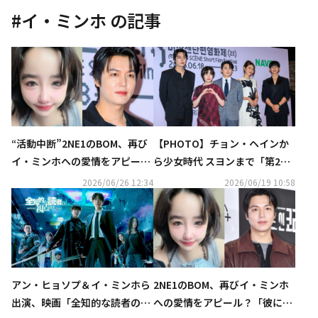
#
イ・ミンホ
の記事
“活動中断”2NE1のBOM、再び
【PHOTO】チョン・ヘインか
イ・ミンホへの愛情をアピー
ら少女時代 スヨンまで「第22
ル？新たなアカウント名に注目
回ミジャンセン短編映画祭」に
2026/06/26 12:34
2026/06/19 10:58
集まる
出席
アン・ヒョソプ＆イ・ミンホら
2NE1のBOM、再びイ・ミンホ
出演、映画「全知的な読者の視
への愛情をアピール？「彼に送