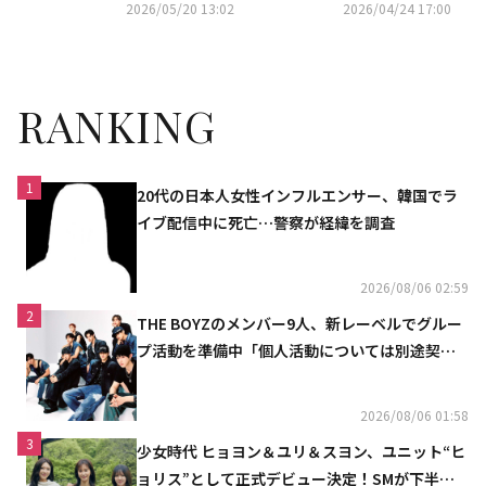
点から」本日よりHuluにてレン
る手紙」
2026/05/20 13:02
2026/04/24 17:00
タル最速独占配信開始！
RANKING
1
20代の日本人女性インフルエンサー、韓国でラ
イブ配信中に死亡…警察が経緯を調査
2026/08/06 02:59
2
THE BOYZのメンバー9人、新レーベルでグルー
プ活動を準備中「個人活動については別途契約
へ」
2026/08/06 01:58
3
少女時代 ヒョヨン＆ユリ＆スヨン、ユニット“ヒ
ョリス”として正式デビュー決定！SMが下半期