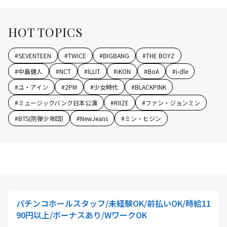
HOT TOPICS
#
SEVENTEEN
#
TWICE
#
BIGBANG
#
THE BOYZ
#
中島健人
#
NCT
#
ILLIT
#
iKON
#
BoA
#
i-dle
#
ユ・アイン
#
2PM
#
少女時代
#
BLACKPINK
#
ミュージックバンク日本公演
#
RIIZE
#
ファン・ジョンミン
#
BTS(防弾少年団)
#
NewJeans
#
ミン・ヒジン
パチンコホールスタッフ/未経験OK/前払いOK/時給11
90円以上/ボーナスあり/WワークOK