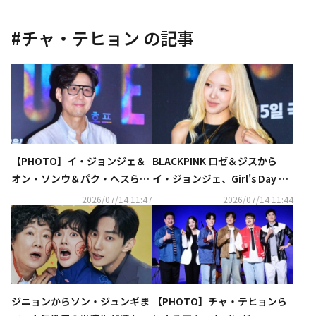
#
チャ・テヒョン
の記事
【PHOTO】イ・ジョンジェ＆
BLACKPINK ロゼ＆ジスから
オン・ソンウ＆パク・ヘスら、
イ・ジョンジェ、Girl's Day ヘ
映画「ホープ」VIP試写会に出
リまで豪華集結！映画「ホー
2026/07/14 11:47
2026/07/14 11:44
席（動画あり）
プ」VIP試写会に出席
ジニョンからソン・ジュンギま
【PHOTO】チャ・テヒョンら