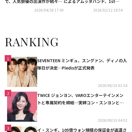
で、人気俳優の出演作が続々！
によるアムッタバンド、1stシ
ソ・イングクのファンコンも…
ングル「知っているでしょう」
2026/04/28 17:30
2026/02/12 18:54
5月のCSホームドラマチャンネ
発売記念ショーケースを開催
ルも豊富
RANKING
1
SEVENTEEN ミンギュ、スングァン、ディノの入
隊日が決定…Pledisが正式発表
2026/08/10 01:54
2
TWICE ジョンヨン、VAROエンターテインメン
トと専属契約を締結…実姉コン・スンヨンと同
じ事務所（公式）
2026/08/10 04:52
3
イ・スンギ、105億ウォン規模の保証金が返還さ