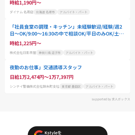
時給1,190円～
ダイナム 名寄店
北海道 名寄市
アルバイト・パート
「社員食堂の調理・キッチン」未経験歓迎/経験/週2
日～OK/9:00～16:30の中で相談OK/平日のみOK/土日
のみOK
時給1,225円～
株式会社日影茶屋
神奈川県 逗子市
アルバイト・パート
夜勤のお仕事」交通誘導スタッフ
日給1万2,474円～1万7,397円
シンテイ警備株式会社錦糸町支社
東京都 墨田区
アルバイト・パート
supported by 求人ボックス
Kstyleを