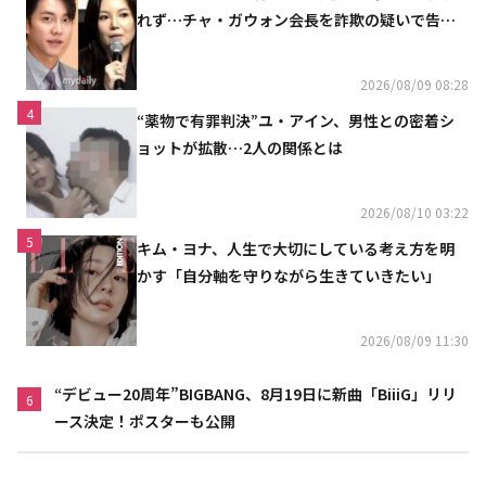
れず…チャ・ガウォン会長を詐欺の疑いで告訴
へ
2026/08/09 08:28
4
“薬物で有罪判決”ユ・アイン、男性との密着シ
ョットが拡散…2人の関係とは
2026/08/10 03:22
5
キム・ヨナ、人生で大切にしている考え方を明
かす「自分軸を守りながら生きていきたい」
2026/08/09 11:30
“デビュー20周年”BIGBANG、8月19日に新曲「BiiiG」リリ
6
ース決定！ポスターも公開