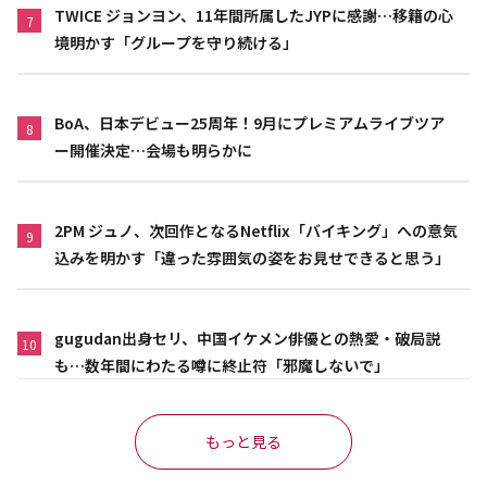
TWICE ジョンヨン、11年間所属したJYPに感謝…移籍の心
7
境明かす「グループを守り続ける」
BoA、日本デビュー25周年！9月にプレミアムライブツア
8
ー開催決定…会場も明らかに
2PM ジュノ、次回作となるNetflix「バイキング」への意気
9
込みを明かす「違った雰囲気の姿をお見せできると思う」
gugudan出身セリ、中国イケメン俳優との熱愛・破局説
10
も…数年間にわたる噂に終止符「邪魔しないで」
もっと見る