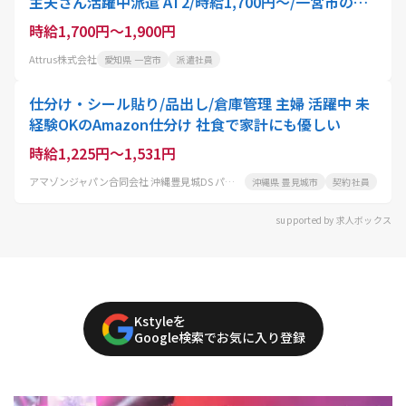
主夫さん活躍中派遣 AT2/時給1,700円～/一宮市のデ
イサービスで通所介護のお仕事 週2日～勤務可 平日
時給1,700円～1,900円
のみOK マイカー通勤OK 自由なシフト 残業なし/車通
Attrus株式会社
愛知県 一宮市
派遣社員
勤OK
仕分け・シール貼り/品出し/倉庫管理 主婦 活躍中 未
経験OKのAmazon仕分け 社食で家計にも優しい
時給1,225円～1,531円
アマゾンジャパン合同会社 沖縄豊見城DS パートタイム
沖縄県 豊見城市
契約社員
supported by 求人ボックス
Kstyleを
Google検索でお気に入り登録