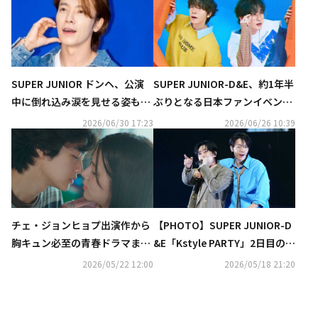
SUPER JUNIOR ドンヘ、公演
SUPER JUNIOR-D&E、約1年半
中に倒れ込み涙を見せる姿も…
ぶりとなる日本ファンイベント
直筆手紙で謝罪「とても悔しく
が決定！9月に東京で開催
2026/06/30 17:23
2026/06/26 10:39
て胸が痛む」
チェ・ジョンヒョプ出演作から
【PHOTO】SUPER JUNIOR-D
胸キュン必至の青春ドラマま
&E「Kstyle PARTY」2日目のス
で！全話無料配信の「ABEMA」
テージを駆け巡る！コール＆レ
2026/05/22 12:00
2026/05/18 21:20
で韓ドラ三昧
スポンスで大盛り上がり