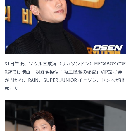
31日午後、ソウル三成洞（サムソンドン）MEGABOX COE
X店では映画「朝鮮名探偵：吸血怪魔の秘密」VIP試写会
が開かれ、RAIN、SUPER JUNIOR イェソン、ドンヘが出
席した。