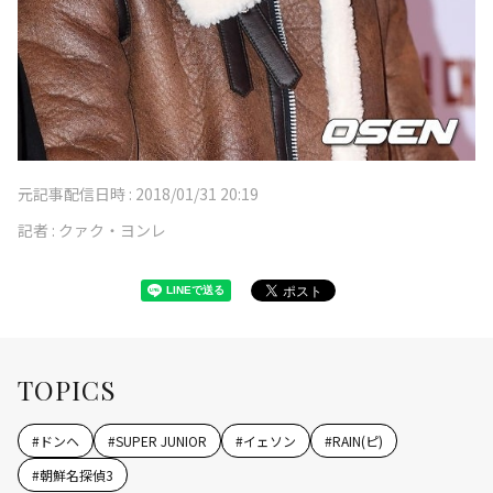
元記事配信日時 :
2018/01/31 20:19
記者 :
クァク・ヨンレ
TOPICS
#
ドンヘ
#
SUPER JUNIOR
#
イェソン
#
RAIN(ピ)
#
朝鮮名探偵3