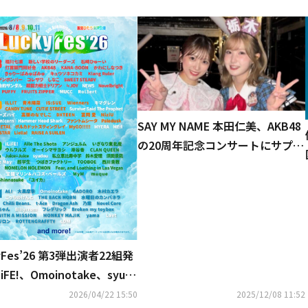
SAY MY NAME 本田仁美、AKB48
の20周年記念コンサートにサプラ
イズ登場…愛情と感謝明かす「私
にとって宝物」
yFes’26 第3弾出演者22組発
iFE!、Omoinotake、syud
こっちのけんと、NEWS、宝
2026/04/22 15:50
2025/12/08 11:52