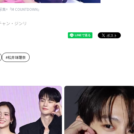
写真=「M COUNTDOWN」
チャン・ジンリ
#
松井珠理奈