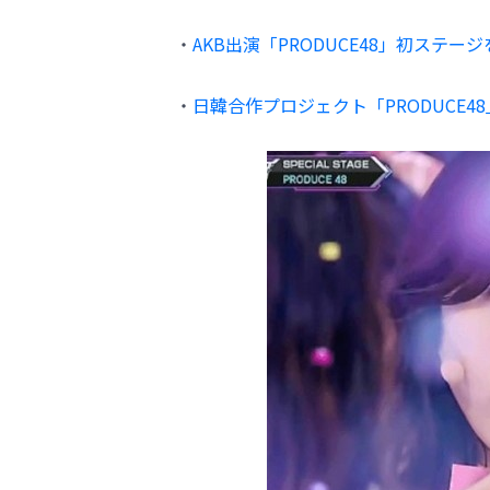
・
AKB出演「PRODUCE48」初ステー
・
日韓合作プロジェクト「PRODUCE4