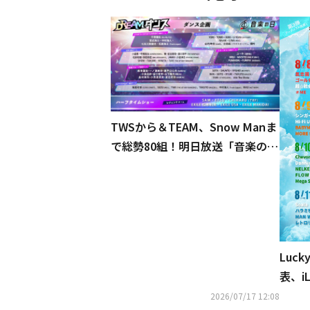
TWSから＆TEAM、Snow Manま
で総勢80組！明日放送「音楽の日
2026」タイムテーブルと歌唱曲を
発表
Luck
表、iL
ou、
2026/07/17 12:08