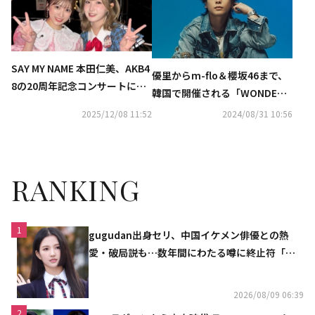
ットも発売開始
SAY MY NAME 本田仁美、AKB4
優里からm-flo＆櫻坂46まで、
8の20周年記念コンサートにサ
韓国で開催される「WONDERLI
プライズ登場…愛情と感謝明か
VET 2024」第2弾ラインナップ
2025/12/08 11:52
2024/08/31 10:56
す「私にとって宝物」
公開
RANKING
1
gugudan出身セリ、中国イケメン俳優との熱
愛・破局説も…数年間にわたる噂に終止符「邪
魔しないで」
2026/08/09 06:39
2