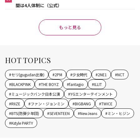
間は4人体制に（公式）
もっと見る
HOT TOPICS
#
セリ(gugudan出身)
#
2PM
#
少女時代
#
2NE1
#
NCT
#
BLACKPINK
#
THE BOYZ
#
fantagio
#
ILLIT
#
ミュージックバンク日本公演
#
YGエンターテインメント
#
RIIZE
#
ファン・ジョンミン
#
BIGBANG
#
TWICE
#
BTS(防弾少年団)
#
SEVENTEEN
#
NewJeans
#
ミン・ヒジン
#
Kstyle PARTY