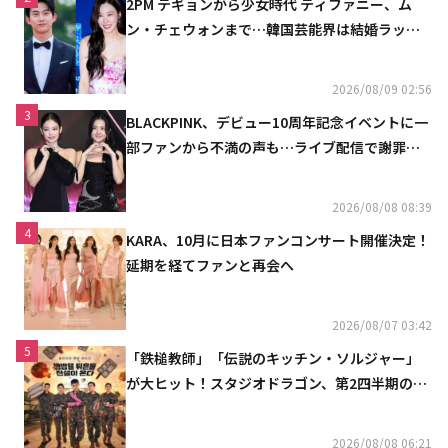
2PM テギョンから少女時代 ティファニー、ム
ン・チェウォンまで…韓国芸能界は結婚ラッシ
ュ
2026/08/09 02:56
3
BLACKPINK、デビュー10周年記念イベントに一
部ファンから不満の声も…ライブ配信で謝罪
「コミュニケーション不足だった」
2026/08/08 08:39
4
KARA、10月に日本ファンコンサート開催決定！
延期を経てファンと再会へ
2026/08/07 03:42
5
「鉄槌教師」「伝説のキッチン・ソルジャー」
が大ヒット！スタジオドラゴン、第2四半期の売
上高が黒字に
2026/08/08 06:21