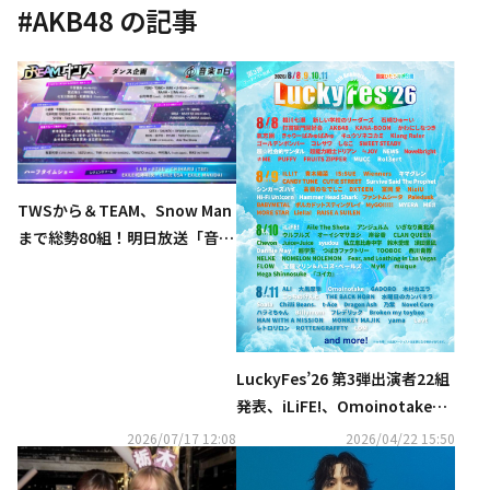
#
AKB48
の記事
TWSから＆TEAM、Snow Man
まで総勢80組！明日放送「音楽
の日2026」タイムテーブルと歌
唱曲を発表
LuckyFes’26 第3弾出演者22組
発表、iLiFE!、Omoinotake、s
yudou、こっちのけんと、NEW
2026/07/17 12:08
2026/04/22 15:50
S、宝鐘マリン、ME:I、MUCCら
計104組決定！第三次先行チケ