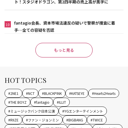
ト！スタジオドラゴン、第2四半期の売上高が黒字に
fantagio会長、資本市場法違反の疑いで警察が捜査に着
10
手…全ての容疑を否認
もっと見る
HOT TOPICS
#
2NE1
#
NCT
#
BLACKPINK
#
KATSEYE
#
Hearts2Hearts
#
THE BOYZ
#
fantagio
#
ILLIT
#
ミュージックバンク日本公演
#
YGエンターテインメント
#
RIIZE
#
ファン・ジョンミン
#
BIGBANG
#
TWICE