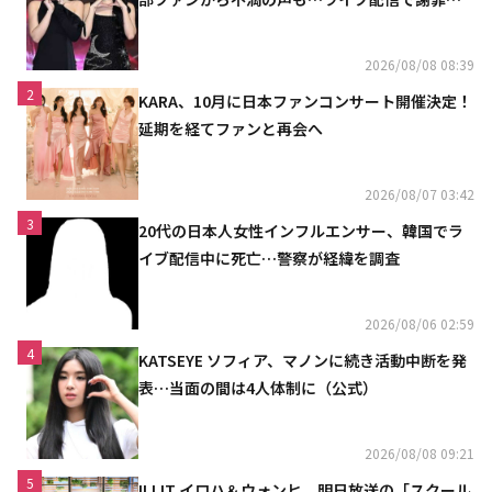
「コミュニケーション不足だった」
2026/08/08 08:39
2
KARA、10月に日本ファンコンサート開催決定！
延期を経てファンと再会へ
2026/08/07 03:42
3
20代の日本人女性インフルエンサー、韓国でラ
イブ配信中に死亡…警察が経緯を調査
2026/08/06 02:59
4
KATSEYE ソフィア、マノンに続き活動中断を発
表…当面の間は4人体制に（公式）
2026/08/08 09:21
5
ILLIT イロハ＆ウォンヒ、明日放送の「スクール