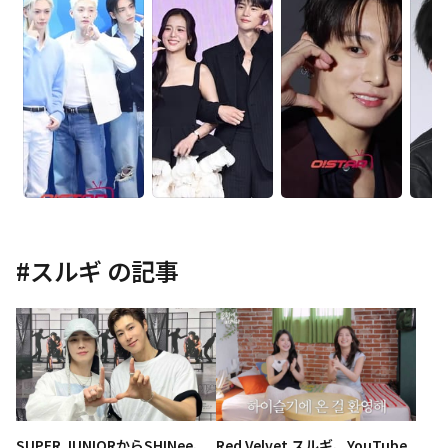
#
スルギ
の記事
SUPER JUNIORからSHINee、
Red Velvet スルギ、YouTube