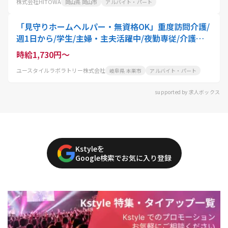
株式会社HITOWA
岡山県 岡山市
アルバイト・パート
「見守りホームヘルパー・無資格OK」重度訪問介護/
週1日から/学生/主婦・主夫活躍中/夜勤専従/介護職
員
時給1,730円～
ユースタイルラボラトリー株式会社
岐阜県 本巣市
アルバイト・パート
supported by 求人ボックス
Kstyleを
Google検索でお気に入り登録