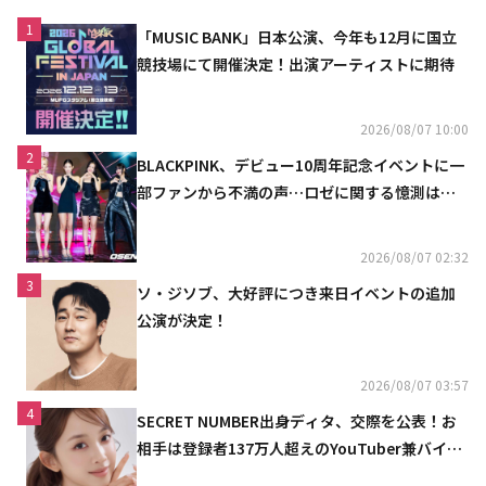
1
「MUSIC BANK」日本公演、今年も12月に国立
競技場にて開催決定！出演アーティストに期待
2026/08/07 10:00
2
BLACKPINK、デビュー10周年記念イベントに一
部ファンから不満の声…ロゼに関する憶測は否
定
2026/08/07 02:32
3
ソ・ジソブ、大好評につき来日イベントの追加
公演が決定！
2026/08/07 03:57
4
SECRET NUMBER出身ディタ、交際を公表！お
相手は登録者137万人超えのYouTuber兼バイオ
リニスト