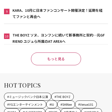
KARA、10月に日本ファンコンサート開催決定！延期を経
9
てファンと再会へ
THE BOYZ ソヌ、ヨンフンに続いて新事務所と契約…元GF
10
RIEND ユジュら所属のAT AREAへ
もっと見る
HOT TOPICS
#
ミュージックバンク日本公演
#
THE BOYZ
#
YGエンターテインメント
#
IU
#
SHINee
#
Venue101