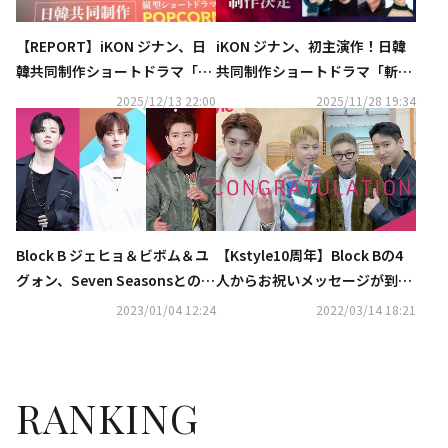
【REPORT】iKON ジナン、日
iKON ジナン、初主演作！日韓
韓共同制作ショートドラマ「斬
共同制作ショートドラマ「斬
魂」初挑戦で主演に抜擢“緊張
魂」制作決定
2025/12/13 22:00
2025/11/28 19:34
は全くなかった”
Block B ジェヒョ＆ビボム＆ユ
【Kstyle10周年】Block Bの4
グォン、Seven Seasonsとの専
人からお祝いメッセージが到
属契約が終了…今後に注目集ま
着！直筆サイン入りチェキを各
2023/01/04 12:24
2022/03/14 18:21
る
1名様にプレゼント（終了しま
した）
RANKING