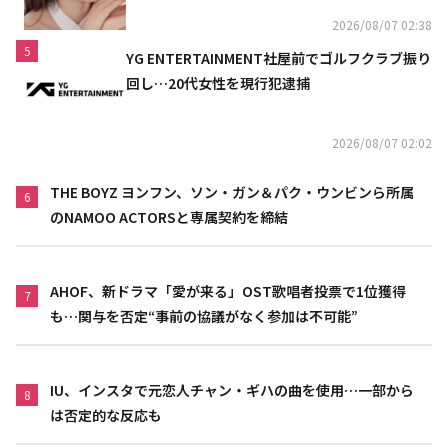
2026/08/07 02:38
5
YG ENTERTAINMENT社屋前でゴルフクラブ振り
回し…20代女性を現行犯逮捕
2026/08/07 02:02
THE BOYZ ヨンフン、ソン・ガン＆パク・ウンビンら所属
6
のNAMOO ACTORSと専属契約を締結
AHOF、新ドラマ「愛が来る」OST歌唱者投票で1位獲得
7
も…関与を否定“事前の協議がなく参加は不可能”
IU、インスタで元恋人チャン・ギハの曲を使用…一部から
8
は否定的な反応も