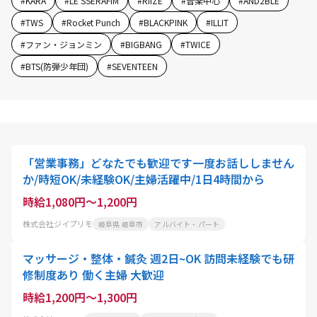
#
KARA
#
LE SSERAFIM
#
RIIZE
#
音楽中心
#
AND2BLE
#
TWS
#
Rocket Punch
#
BLACKPINK
#
ILLIT
#
ファン・ジョンミン
#
BIGBANG
#
TWICE
#
BTS(防弾少年団)
#
SEVENTEEN
「営業事務」どなたでも歓迎です一度お話ししません
か/時短OK/未経験OK/主婦活躍中/1日4時間から
時給1,080円～1,200円
株式会社ジイプリモ
岐阜県 岐阜市
アルバイト・パート
マッサージ・整体・鍼灸 週2日~OK 訪問未経験でも研
修制度あり 働く主婦 大歓迎
時給1,200円～1,300円