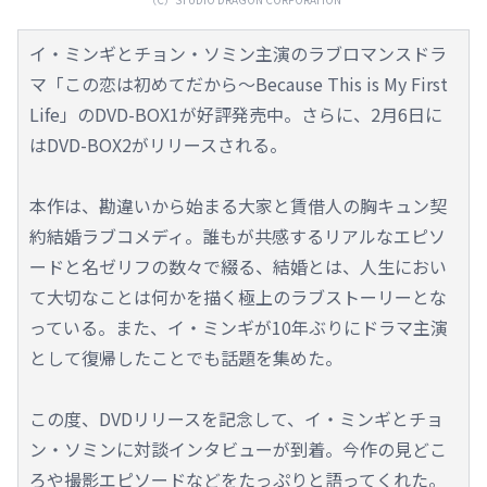
イ・ミンギとチョン・ソミン主演のラブロマンスドラ
マ「この恋は初めてだから～Because This is My First
Life」のDVD-BOX1が好評発売中。さらに、2月6日に
はDVD-BOX2がリリースされる。
本作は、勘違いから始まる大家と賃借人の胸キュン契
約結婚ラブコメディ。誰もが共感するリアルなエピソ
ードと名ゼリフの数々で綴る、結婚とは、人生におい
て大切なことは何かを描く極上のラブストーリーとな
っている。また、イ・ミンギが10年ぶりにドラマ主演
として復帰したことでも話題を集めた。
この度、DVDリリースを記念して、イ・ミンギとチョ
ン・ソミンに対談インタビューが到着。今作の見どこ
ろや撮影エピソードなどをたっぷりと語ってくれた。