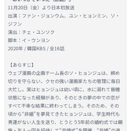
11月20日（金）より日本初放送
出演：ファン・ジョンウム、ユン・ヒョンミン、ソ・
ジフン
演出：チェ・ユンソク
脚本：イ・ウンヨン
2020年 / 韓国KBS / 全16話
【あらすじ】
ウェブ漫画の企画チーム長のソ・ヒョンジュは、締め
切りを守らない、クセの強い漫画家たちの管理に毎日
大忙し。実はヒョンジュは幼い頃に、水に溺れて昏睡
状態になった経験があり、そのときの夢の中での恋が
すべて不幸な結果に終わってしまう。そのため、その
頃から“非婚”を夢見てきたヒョンジュは、学生時代も
男運がない人生を送り、とうとう5年前の婚約式では親
族・友人一同を招待して“非婚式”を開催。“非婚”の道