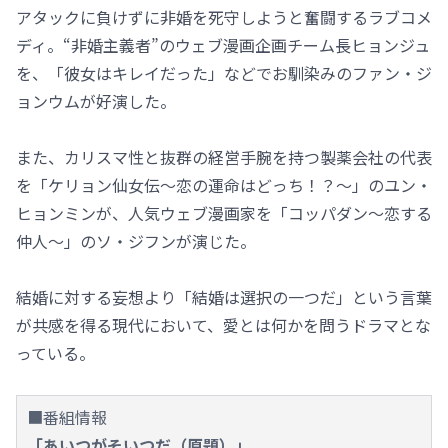
アタックに負けずに非婚を死守しようと奮闘するラブコメ
ディ。“非婚主義者”のウェブ漫画企画チーム長ヒョンジュ
を、「彼女はキレイだった」などでお馴染みのファン・ジ
ョンウムが好演した。
また、カリスマ性と抜群の経営手腕を持つ製薬会社の代表
を「ケリョン仙女伝～恋の運命はどっち！？～」のユン・
ヒョンミンが、人気ウェブ漫画家を「コッパダン～恋する
仲人～」のソ・ジフンが演じた。
結婚に対する妄想より「結婚は選択の一つだ」という言葉
が共感を得る現代において、愛とは何かを問うドラマとな
っている。
■番組情報
「あいつがそいつだ（原題）」