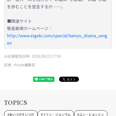
を歩むことを宣言するが……。
■関連サイト
衛星劇場ホームページ：
http://www.eigeki.com/special/hanryu_drama_seng
en
元記事配信日時 :
2020/09/23 17:59
記者 :
Kstyle編集部
TOPICS
#
あいつがそいつだ
#
ファン・ジョンウム
#
ユン・ヒョンミン