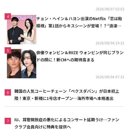
2026/08/07 02:02
4
チョン・ヘイン＆ハヨン出演のNetflix「恋は飴
模様」第1話からキスシーンが登場！？“浪漫と
ときめきでいっぱいの作品”
2026/08/06 10:31
5
俳優ウォンビン＆RIIZE ウォンビンが同じブラン
ドの顔に！新CMへの期待高まる
2026/08/06 07:31
韓国の人気コーヒーチェーン「ペクスダバン」が日本初上
6
陸！東京・新橋に1号店オープン…海外市場へ本格進出
IU、耳管開放症の悪化によるコンサート延期うけ…ファン
7
クラブ会員向けに特典を提供へ