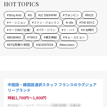
HOT TOPICS
#
Stray Kids
#
IU
#
LE SSERAFIM
#
ウォンビン
#
RIIZE
#
イ・シニョン
#
ファン・ジョンミン
#
i-dle
#
THE BOYZ
#
マーク(NCT出身)
#
パク・ジフン
#
イ・ハイ
#
少女時代
#
BIGBANG
#
TWICE
#
東方神起
#
キム・スヒョン
#
BTS(防弾少年団)
#
SEVENTEEN
#
NewJeans
中国語・韓国語通訳スタッフ フランスのラグジュア
リーブランド
時給1,700円～1,800円
株式会社フィールドサーブジャパン
大阪府 田尻町
派遣社員