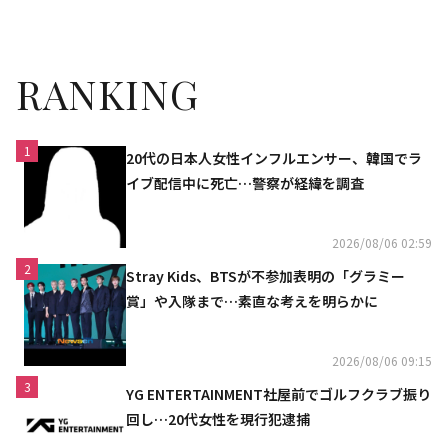
つだ」Amazon Prime Videoで
りポラを2名様に！応募はTwit
独占配信スタート
terをフォロー＆リツイート
RANKING
1
20代の日本人女性インフルエンサー、韓国でラ
イブ配信中に死亡…警察が経緯を調査
2026/08/06 02:59
2
Stray Kids、BTSが不参加表明の「グラミー
賞」や入隊まで…素直な考えを明らかに
2026/08/06 09:15
3
YG ENTERTAINMENT社屋前でゴルフクラブ振り
回し…20代女性を現行犯逮捕