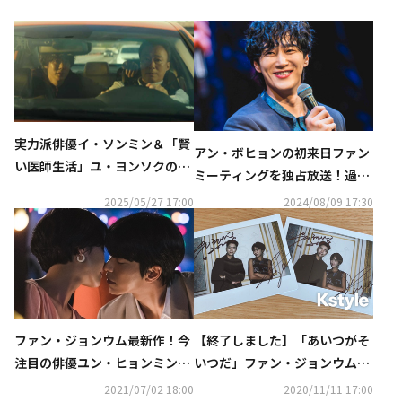
実力派俳優イ・ソンミン＆「賢
アン・ボヒョンの初来日ファン
い医師生活」ユ・ヨンソクの共
ミーティングを独占放送！過去
演作、パク・ソジュン出演番組
の出演作も続々…8月にCSホー
2025/05/27 17:00
2024/08/09 17:30
も！6月の衛星劇場に注目
ムドラマチャンネルで大特集
ファン・ジョンウム最新作！今
【終了しました】「あいつがそ
注目の俳優ユン・ヒョンミン＆
いつだ」ファン・ジョンウム＆
ソ・ジフン共演「あいつがそい
ユン・ヒョンミン直筆サイン入
2021/07/02 18:00
2020/11/11 17:00