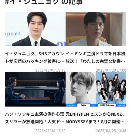
#
イ・ジュニョク
の記事
イ・ジュニョク、SNSアカウン
イ・ミンギ主演ドラマを日本初
トが突然のハッキング被害に…
放送！「わたしの完璧な秘書」
ファンに注意呼びかけ
やJAEJOONG、SEVENTEENの
2026/08/05 18:16
2026/07/28 17:00
出演番組も…8月のCS衛星劇場
ハン・ソッキュ主演の傑作心理
元ENHYPEN ヒスンからNEXZ、
スリラーが放送開始！人気ドラ
MODYSSEYまで！8月に開催
マ4作のアンコール放送も…7月
「KCON LA 2026」出演決定
2026/06/30 17:30
2026/04/25 13:38