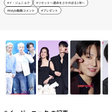
#
イ・ジュニョク
#
リセット～運命をさかのぼる1年～
#
Kstyle動画コメント
#
プレゼント