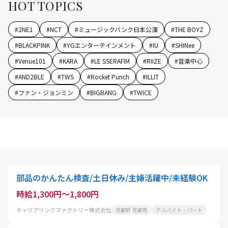
HOT TOPICS
#
2NE1
#
NCT
#
ミュージックバンク日本公演
#
THE BOYZ
#
BLACKPINK
#
YGエンターテインメント
#
IU
#
SHINee
#
Venue101
#
KARA
#
LE SSERAFIM
#
RIIZE
#
音楽中心
#
AND2BLE
#
TWS
#
Rocket Punch
#
ILLIT
#
ファン・ジョンミン
#
BIGBANG
#
TWICE
部品のかんたん検査/土日休み/主婦活躍中/未経験OK
時給1,300円～1,800円
キャリアリンクファクトリー株式会社
京都府 京都市
アルバイト・パート