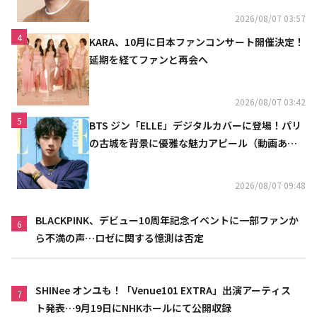
2026/08/07 03:57
4
KARA、10月に日本ファンコンサート開催決定！
延期を経てファンと再会へ
2026/08/07 03:42
5
BTS ジン「ELLE」デジタルカバーに登場！パリ
の古城を背景に優雅な魅力アピール（動画あ
り）
2026/08/07 09:48
BLACKPINK、デビュー10周年記念イベントに一部ファンか
6
ら不満の声…ロゼに関する憶測は否定
SHINee オンユも！「Venue101 EXTRA」出演アーティス
7
ト発表…9月19日にNHKホールにて公開収録