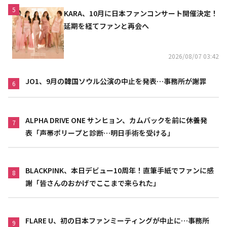
5
KARA、10月に日本ファンコンサート開催決定！
延期を経てファンと再会へ
2026/08/07 03:42
JO1、9月の韓国ソウル公演の中止を発表…事務所が謝罪
6
ALPHA DRIVE ONE サンヒョン、カムバックを前に休養発
7
表「声帯ポリープと診断…明日手術を受ける」
BLACKPINK、本日デビュー10周年！直筆手紙でファンに感
8
謝「皆さんのおかげでここまで来られた」
FLARE U、初の日本ファンミーティングが中止に…事務所
9