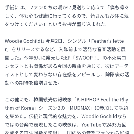
手紙には、ファンたちの暖かい見送りに応えて「僕も凛々
しく、体も心も健康に行ってくるので、皆さんもお体に気
をつけてください」という挨拶が盛り込まれた。
Woodie Gochildは今月2日、シングル「Feather's lette
r」をリリースするなど、入隊前まで活発な音楽活動を展
開した。今年6月に発売したEP「SWOOP！」の不死鳥コ
ンセプトとも関係がある今回の新曲を通じて、彼はアーテ
ィストとして変わらない存在感をアピールし、除隊後の活
動への期待を倍増させた。
この他にも、韓国観光広報映像「K-HIPHOP Feel the Rhy
thm of Korea」シーズン2の「MUDMAX」に参加して話題
を集めた。伝統と現代的な魅力を、Woodie Gochildなら
ではの音楽で表現したこの映像は、YouTubeで2493万回
を超える再生回数を記録し、国内外の音楽ファンから好評