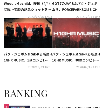
Woodie Gochild、昨日（4/4）
GOT7のJAY B＆パク・ジェボ
除隊…笑顔の記念ショットを公
ムら、FORCEPARKBOISとコラ
開
ボ！「LOTUS」のリミックス
2023/04/05 12:23
2021/12/08 19:45
映像を公開
パク・ジェボム＆Sik-Kら所属H
パク・ジェボム＆Sik-Kら所属H
1GHR MUSIC、1stコンピレー
1GHR MUSIC、初のコンピレー
ションアルバムをリリース
ションアルバムを発売決定
2020/09/03 16:01
2020/07/16 14:20
RANKING
1