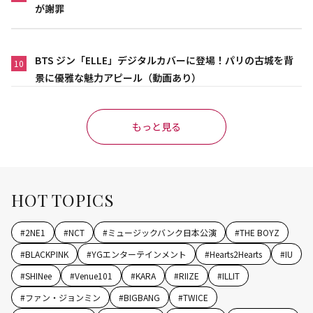
が謝罪
BTS ジン「ELLE」デジタルカバーに登場！パリの古城を背
10
景に優雅な魅力アピール（動画あり）
もっと見る
HOT TOPICS
#
2NE1
#
NCT
#
ミュージックバンク日本公演
#
THE BOYZ
#
BLACKPINK
#
YGエンターテインメント
#
Hearts2Hearts
#
IU
#
SHINee
#
Venue101
#
KARA
#
RIIZE
#
ILLIT
#
ファン・ジョンミン
#
BIGBANG
#
TWICE