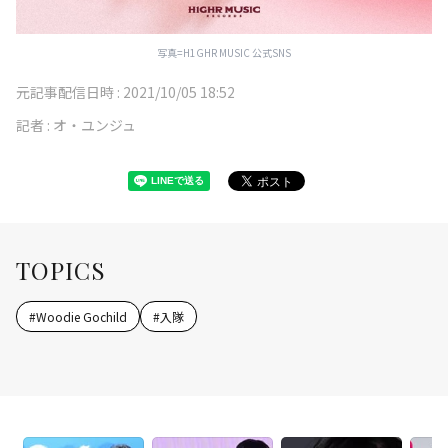
写真=H1GHR MUSIC 公式SNS
元記事配信日時 :
2021/10/05 18:52
記者 :
オ・ユンジュ
TOPICS
#
Woodie Gochild
#
入隊