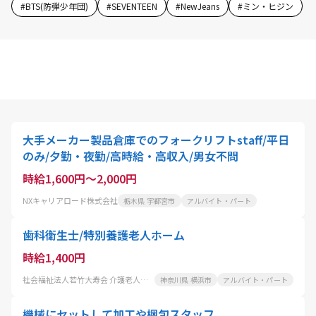
#
BTS(防弾少年団)
#
SEVENTEEN
#
NewJeans
#
ミン・ヒジン
大手メーカー製品倉庫でのフォークリフトstaff/平日
のみ/夕勤・夜勤/高時給・高収入/男女不問
時給1,600円～2,000円
NXキャリアロード株式会社
栃木県 宇都宮市
アルバイト・パート
歯科衛生士/特別養護老人ホーム
時給1,400円
社会福祉法人若竹大寿会 介護老人福祉施設 わかたけ富岡
神奈川県 横浜市
アルバイト・パート
機械にセットして加工や梱包スタッフ