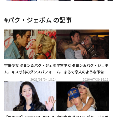
#
パク・ジェボム
の記事
宇宙少女 ダヨン＆パク・ジェボ
宇宙少女 ダヨン＆パク・ジェボ
ム、キス寸前のダンスパフォー
ム、まるで恋人のような予告イ
マンスに注目！コラボ曲「FLIR
メージ公開！8月にコラボ曲リ
2026/08/04 18:24
2026/07/30 16:11
TY」MV公開
リースへ