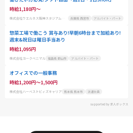
時給1,180円～
株式会社ウエルネス阪神スタジアム事業部フードサービス事業課
兵庫県 西宮市
アルバイト・パート
惣菜工場で働こう 賞与あり!早朝6時台まで加給あり!
週末&祝日は曜日手当あり
時給1,095円
株式会社ヨークベニマル
福島県 郡山市
アルバイト・パート
オフィスでの一般事務
時給1,200円～1,500円
株式会社ハーベストビィズキャリア
熊本県 熊本市
派遣社員
supported by 求人ボックス