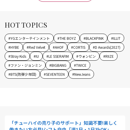
HOT TOPICS
#
YGエンターテインメント
#
THE BOYZ
#
BLACKPINK
#
ILLIT
#
HYBE
#
Red Velvet
#
AHOF
#
CORTIS
#
D Awards(2027)
#
Stray Kids
#
IU
#
LE SSERAFIM
#
ウォンビン
#
RIIZE
#
ファン・ジョンミン
#
BIGBANG
#
TWICE
#
BTS(防弾少年団)
#
SEVENTEEN
#
NewJeans
「チューハイの売り子のサポート」知識不要!楽しく
働きたい方必見!シフト自由「週1日・1日3hOK」