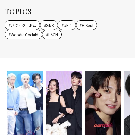
TOPICS
#
パク・ジェボム
#
Sik-K
#
pH-1
#
G.Soul
#
Woodie Gochild
#
HAON