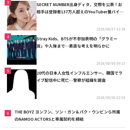
3
SECRET NUMBER出身ディタ、交際を公表！お
相手は登録者137万人超えのYouTuber兼バイオ
リニスト
2026/08/07 02:38
4
Stray Kids、BTSが不参加表明の「グラミー
賞」や入隊まで…素直な考えを明らかに
2026/08/06 09:15
5
20代の日本人女性インフルエンサー、韓国でラ
イブ配信中に死亡…警察が経緯を調査
2026/08/06 02:59
THE BOYZ ヨンフン、ソン・ガン＆パク・ウンビンら所属
6
のNAMOO ACTORSと専属契約を締結