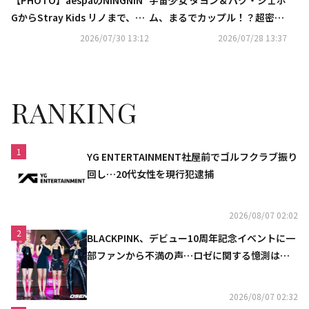
【PHOTO】aespaのNINGNIN
宇宙少女 ダヨン＆パク・ジェボ
GからStray Kids リノまで、ブ
ム、まるでカップル！？超密着
ランド「GUCCI」のイベントに
ショット公開にファン驚き
2026/07/30 13:12
2026/07/28 13:37
出席
RANKING
1
YG ENTERTAINMENT社屋前でゴルフクラブ振り
回し…20代女性を現行犯逮捕
2026/08/07 02:02
2
BLACKPINK、デビュー10周年記念イベントに一
部ファンから不満の声…ロゼに関する憶測は否
定
2026/08/07 02:32