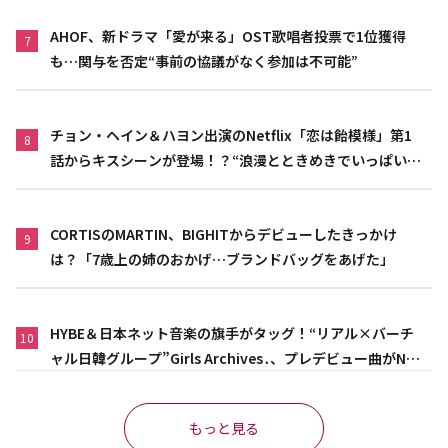
AHOF、新ドラマ「愛が来る」OST歌唱者投票で1位獲得
7
も…関与を否定“事前の協議がなく参加は不可能”
チョン・ヘイン＆ハヨン出演のNetflix「恋は飴模様」第1
8
話からキスシーンが登場！？“浪漫とときめきでいっぱいの
作品”
CORTISのMARTIN、BIGHITからデビューしたきっかけ
9
は？「7歳上の姉のおかげ…ブランドバッグをあげた」
HYBE＆日本ネット音楽の旗手がタッグ！“リアル×バーチ
10
ャル日韓グループ”Girls Archives․、プレデビュー曲がNet
flix映画主題歌に異例の大抜擢
もっと見る