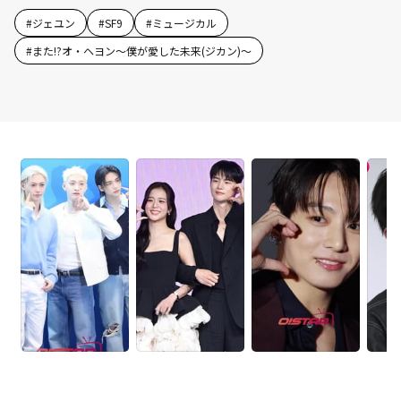
#
ジェユン
#
SF9
#
ミュージカル
#
また!?オ・ヘヨン～僕が愛した未来(ジカン)～