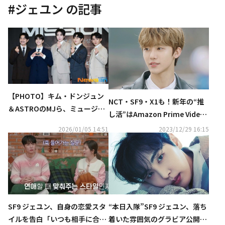
#
ジェユン
の記事
【PHOTO】キム・ドンジュン
NCT・SF9・X1も！新年の“推
＆ASTROのMJら、ミュージカ
し活”はAmazon Prime Video
ル「The Mission：K」記者懇
チャンネル「Channel K」で決
2026/01/05 14:51
2023/12/29 16:15
談会に出席
まり！K-POPアイドル主演ドラ
マが月額50円で見放題
“本日入隊”SF9 ジェユン、落ち
SF9 ジェユン、自身の恋愛スタ
着いた雰囲気のグラビア公開
イルを告白「いつも相手に合わ