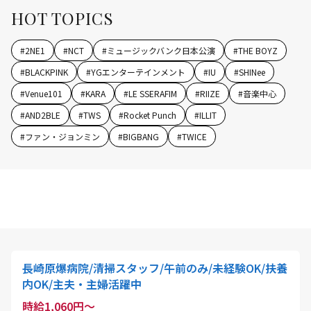
HOT TOPICS
#
2NE1
#
NCT
#
ミュージックバンク日本公演
#
THE BOYZ
#
BLACKPINK
#
YGエンターテインメント
#
IU
#
SHINee
#
Venue101
#
KARA
#
LE SSERAFIM
#
RIIZE
#
音楽中心
#
AND2BLE
#
TWS
#
Rocket Punch
#
ILLIT
#
ファン・ジョンミン
#
BIGBANG
#
TWICE
長崎原爆病院/清掃スタッフ/午前のみ/未経験OK/扶養
内OK/主夫・主婦活躍中
時給1,060円～