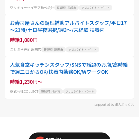
ワタキューセイモア株式会社
長崎県 長崎市
アルバイト・パート
お寿司屋さんの調理補助アルバイトスタッフ/平日17
～21時/土日昼夜選択/週3～/未経験 扶養内
時給1,080円
ことぶき寿司 亀田店
新潟県 新潟市
アルバイト・パート
人気食堂キッチンスタッフ/SNSで話題のお店/高時給
で週二日からOK/扶養内勤務OK/WワークOK
時給1,230円～
株式会社COLLECT
茨城県 常総市
アルバイト・パート
supported by 求人ボックス
Kstyleを