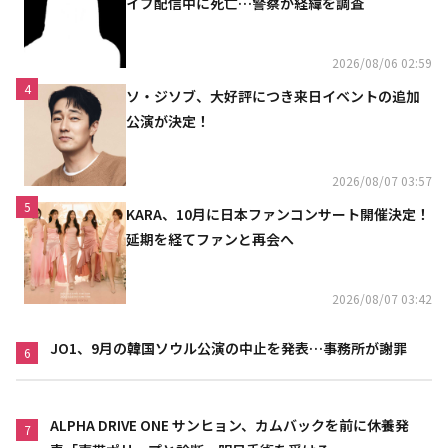
イブ配信中に死亡…警察が経緯を調査
2026/08/06 02:59
4
ソ・ジソブ、大好評につき来日イベントの追加
公演が決定！
2026/08/07 03:57
5
KARA、10月に日本ファンコンサート開催決定！
延期を経てファンと再会へ
2026/08/07 03:42
JO1、9月の韓国ソウル公演の中止を発表…事務所が謝罪
6
ALPHA DRIVE ONE サンヒョン、カムバックを前に休養発
7