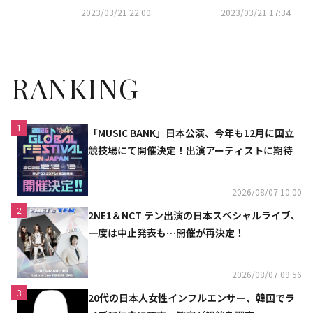
「ファンとの愛には偽りがな
せる」
2023/03/21 22:00
2023/03/21 17:34
い」
RANKING
1
「MUSIC BANK」日本公演、今年も12月に国立
競技場にて開催決定！出演アーティストに期待
2026/08/07 10:00
2
2NE1＆NCT テン出演の日本スペシャルライブ、
一度は中止発表も…開催が再決定！
2026/08/07 09:56
3
20代の日本人女性インフルエンサー、韓国でラ