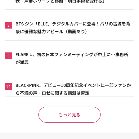
表「声帯ポリープと診断…明日手術を受ける」
BTS ジン「ELLE」デジタルカバーに登場！パリの古城を背
8
景に優雅な魅力アピール（動画あり）
FLARE U、初の日本ファンミーティングが中止に…事務所
9
が謝罪
BLACKPINK、デビュー10周年記念イベントに一部ファンか
10
ら不満の声…ロゼに関する憶測は否定
もっと見る