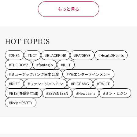
もっと見る
HOT TOPICS
#
2NE1
#
NCT
#
BLACKPINK
#
KATSEYE
#
Hearts2Hearts
#
THE BOYZ
#
fantagio
#
ILLIT
#
ミュージックバンク日本公演
#
YGエンターテインメント
#
RIIZE
#
ファン・ジョンミン
#
BIGBANG
#
TWICE
#
BTS(防弾少年団)
#
SEVENTEEN
#
NewJeans
#
ミン・ヒジン
#
Kstyle PARTY