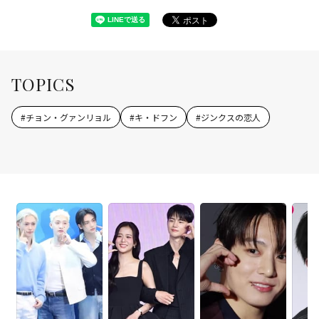
TOPICS
#
チョン・グァンリョル
#
キ・ドフン
#
ジンクスの恋人