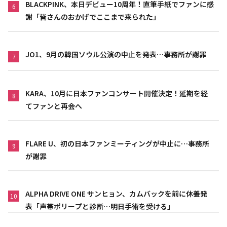
BLACKPINK、本日デビュー10周年！直筆手紙でファンに感
6
謝「皆さんのおかげでここまで来られた」
JO1、9月の韓国ソウル公演の中止を発表…事務所が謝罪
7
KARA、10月に日本ファンコンサート開催決定！延期を経
8
てファンと再会へ
FLARE U、初の日本ファンミーティングが中止に…事務所
9
が謝罪
ALPHA DRIVE ONE サンヒョン、カムバックを前に休養発
10
表「声帯ポリープと診断…明日手術を受ける」