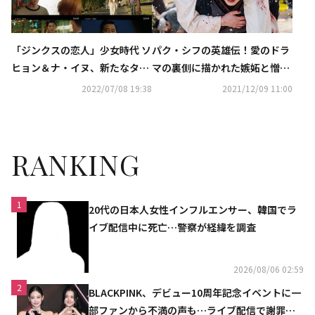
「ジンクスの恋人」少女時代 ソ
パク・シフの英雄伝！愛のドラ
ヒョン＆ナ・イヌ、新たなター
マの裏側に描かれた嫉妬と憎悪
ニングポイントを迎える【ネタ
とは？ ―「風と雲と雨」鑑賞コ
2022/07/08 19:38
2021/12/09 11:00
バレあり】
ラム
RANKING
1
20代の日本人女性インフルエンサー、韓国でラ
イブ配信中に死亡…警察が経緯を調査
2026/08/06 02:59
2
BLACKPINK、デビュー10周年記念イベントに一
部ファンから不満の声も…ライブ配信で謝罪