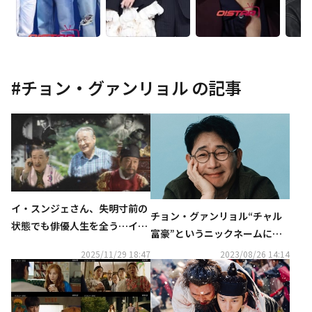
#
チョン・グァンリョル
の記事
イ・スンジェさん、失明寸前の
チョン・グァンリョル“チャル
状態でも俳優人生を全う…イ・
富豪”というニックネームに言
スンギからイ・ソジンまで、温
及「小学生や高校生も道で気付
2025/11/29 18:47
2023/08/26 14:14
かい共演エピソードを回想
いて挨拶してくれる」