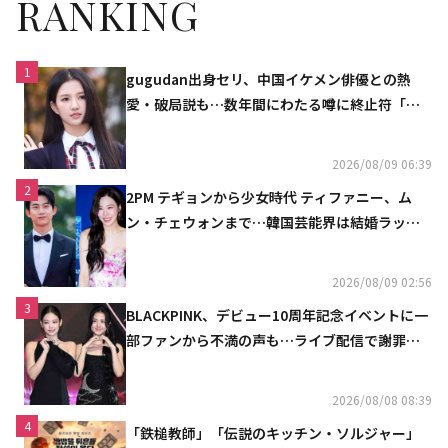
RANKING
1
gugudan出身セリ、中国イケメン俳優との熱
愛・破局説も…数年間にわたる噂に終止符「邪
魔しないで」
2026/08/09 06:39
2
2PM テギョンから少女時代 ティファニー、ム
ン・チェウォンまで…韓国芸能界は結婚ラッシ
ュ
2026/08/09 02:56
3
BLACKPINK、デビュー10周年記念イベントに一
部ファンから不満の声も…ライブ配信で謝罪
「コミュニケーション不足だった」
2026/08/08 08:39
4
「鉄槌教師」「伝説のキッチン・ソルジャー」