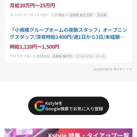
月給20万円～25万円
スーパーマーケットバロー 八日市店/S
滋賀県 東近江市
正社員
「小規模グループホームの夜勤スタッフ」オープニン
グスタッフ/深夜時給1400円/週1日から3日/未経験・
無資格OK
時給1,120円～1,500円
ライフケアはーと合同会社
兵庫県 神戸市
アルバイト・パート
supported by 求人ボックス
Kstyleを
Google検索でお気に入り登録