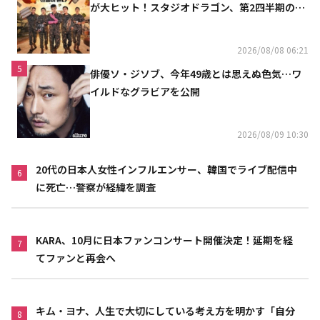
が大ヒット！スタジオドラゴン、第2四半期の売
上高が黒字に
2026/08/08 06:21
5
俳優ソ・ジソブ、今年49歳とは思えぬ色気…ワ
イルドなグラビアを公開
2026/08/09 10:30
20代の日本人女性インフルエンサー、韓国でライブ配信中
6
に死亡…警察が経緯を調査
KARA、10月に日本ファンコンサート開催決定！延期を経
7
てファンと再会へ
キム・ヨナ、人生で大切にしている考え方を明かす「自分
8