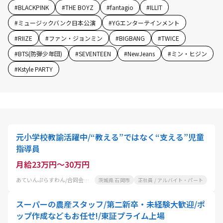
#
BLACKPINK
#
THE BOYZ
#
fantagio
#
ILLIT
#
ミュージックバンク日本公演
#
YGエンターテインメント
#
RIIZE
#
ファン・ジョンミン
#
BIGBANG
#
TWICE
#
BTS(防弾少年団)
#
SEVENTEEN
#
NewJeans
#
ミン・ヒジン
#
Kstyle PARTY
元小学校教諭活躍中/“教える”ではなく“支える”児童
指導員
月給23万円～30万円
あていんぷらすわん/合同会社健幸
茨城県 石岡市
正社員 / アルバイト・パート
スーパーの農産スタッフ/第二新卒・未経験大歓迎/ポ
ップ作成などもお任せ!/東証プライム上場