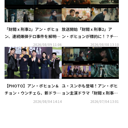
「財閥 x 刑事2」アン・ボヒョ
放送開始「財閥 x 刑事2」ア
ン、連続爆弾テロ事件を解明…
ン・ボヒョンが標的に！？チョ
ユ・スンホの登場にも期待
ン・ウンチェとの関係性にも注
2026/08/09 11:06
2026/08/08 13:10
目【ネタバレあり】
【PHOTO】アン・ボヒョン＆
ユ・スンホも登場！アン・ボヒ
チョン・ウンチェら、新ドラマ
ョン主演ドラマ「財閥 x 刑事
「財閥 x 刑事2」制作発表会に
2」予告映像第1弾を公開
2026/08/04 14:14
2026/07/04 13:01
出席