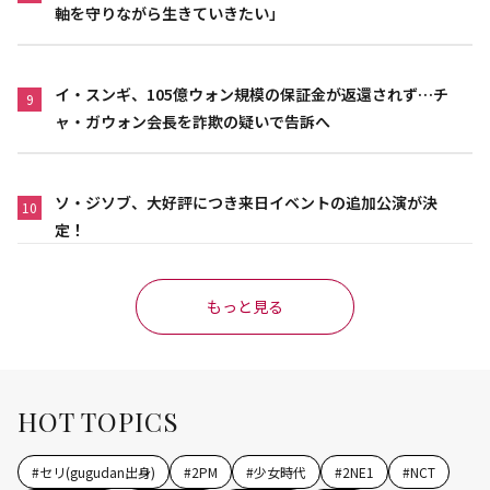
軸を守りながら生きていきたい」
イ・スンギ、105億ウォン規模の保証金が返還されず…チ
9
ャ・ガウォン会長を詐欺の疑いで告訴へ
ソ・ジソブ、大好評につき来日イベントの追加公演が決
10
定！
もっと見る
HOT TOPICS
#
セリ(gugudan出身)
#
2PM
#
少女時代
#
2NE1
#
NCT