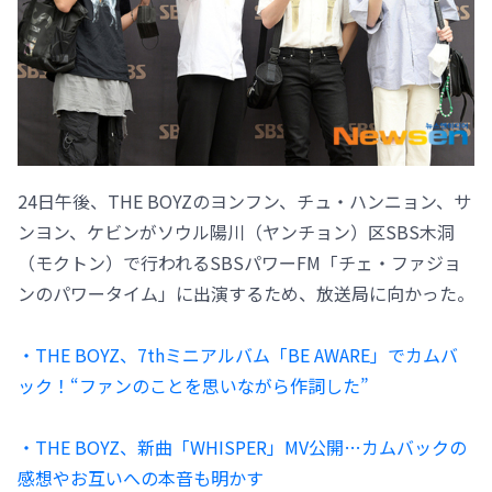
24日午後、THE BOYZのヨンフン、チュ・ハンニョン、サ
ンヨン、ケビンがソウル陽川（ヤンチョン）区SBS木洞
（モクトン）で行われるSBSパワーFM「チェ・ファジョ
ンのパワータイム」に出演するため、放送局に向かった。
・THE BOYZ、7thミニアルバム「BE AWARE」でカムバ
ック！“ファンのことを思いながら作詞した”
・THE BOYZ、新曲「WHISPER」MV公開…カムバックの
感想やお互いへの本音も明かす