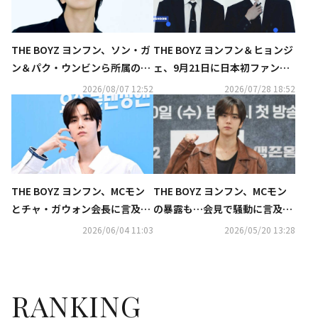
THE BOYZ ヨンフン、ソン・ガ
THE BOYZ ヨンフン＆ヒョンジ
ン＆パク・ウンビンら所属のN
ェ、9月21日に日本初ファンミ
AMOO ACTORSと専属契約を締
ーティング開催決定！豪華企画
2026/08/07 12:52
2026/07/28 18:52
結
も用意
THE BOYZ ヨンフン、MCモン
THE BOYZ ヨンフン、MCモン
とチャ・ガウォン会長に言及？
の暴露も…会見で騒動に言及
意味深な投稿が話題に
「活動を続けていけるのか不安
2026/06/04 11:03
2026/05/20 13:28
だった」
RANKING