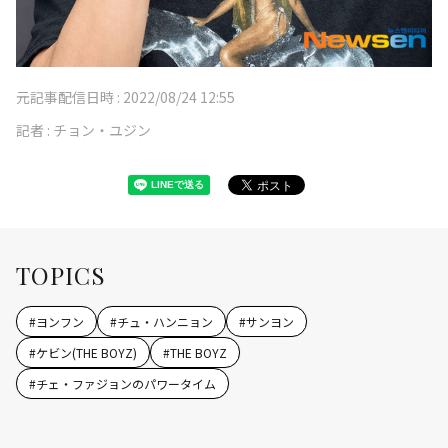
元記事配信日時 :
2022/08/24 12:55
記者 :
チョン・ユジン
TOPICS
#
ヨンフン
#
チュ・ハンニョン
#
サンヨン
#
ケビン(THE BOYZ)
#
THE BOYZ
#
チェ・ファジョンのパワータイム