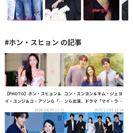
#
ホン・スヒョン
の記事
【PHOTO】ホン・スヒョン＆
コン・スンヨン＆キム・ジェヨ
イ・ユンジ＆コ・アソンら「第
ンら出演、ドラマ「マイ・ラブ
27回全州国際映画祭」レッドカ
リー・ジャーニー」2026年1月
2026/04/30 12:21
2025/12/09 10:54
ーペットに登場
より日本で放送