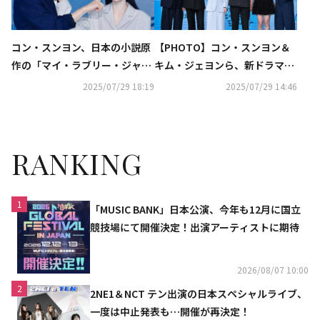
コン・スンヨン、日本の小説原
【PHOTO】コン・スンヨン＆
作の「マイ・ラブリー・ジャー
キム・ジェヨンら、新ドラマ
ニー」に出演を決めた理由と
「マイ・ラブリー・ジャーニ
2025/07/29 18:19
2025/07/29 14:46
は？実妹TWICE ジョンヨンか
ー」制作発表会に出席
らの助言も明かす
RANKING
1
「MUSIC BANK」日本公演、今年も12月に国立
競技場にて開催決定！出演アーティストに期待
2026/08/07 10:00
2
2NE1＆NCT テン出演の日本スペシャルライブ、
一度は中止発表も…開催が再決定！