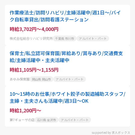
作業療法士/訪問リハビリ/主婦活躍中/週1日～/バイ
ク自転車貸出/訪問看護ステーション
時給3,702円～4,000円
株式会社総合リハビリ研究所
千葉県 市川市
アルバイト・パート
保育士/私立認可保育園/昇給あり/賞与あり/交通費支
給/主婦活躍中・主夫活躍中
時給1,105円～1,155円
あゆみ保育園
岡山県 岡山市
アルバイト・パート
10～15時のお仕事/ホワイト餃子の製造補助スタッフ/
主婦・主夫さんも活躍中/週3日～OK
時給1,200円～
第7ギョーザの店
石川県 金沢市
アルバイト・パート
supported by 求人ボックス