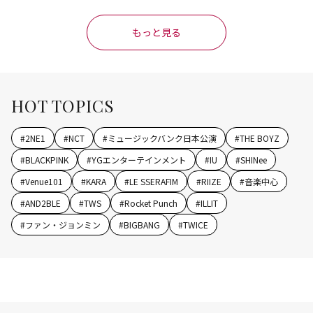
もっと見る
HOT TOPICS
#
2NE1
#
NCT
#
ミュージックバンク日本公演
#
THE BOYZ
#
BLACKPINK
#
YGエンターテインメント
#
IU
#
SHINee
#
Venue101
#
KARA
#
LE SSERAFIM
#
RIIZE
#
音楽中心
#
AND2BLE
#
TWS
#
Rocket Punch
#
ILLIT
#
ファン・ジョンミン
#
BIGBANG
#
TWICE