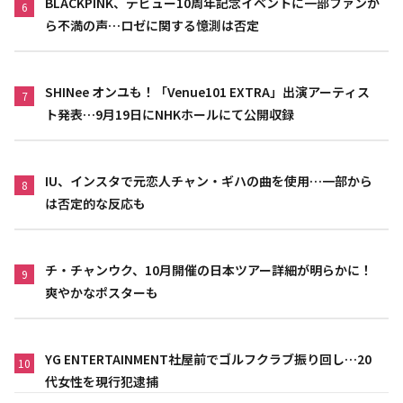
BLACKPINK、デビュー10周年記念イベントに一部ファンか
6
ら不満の声…ロゼに関する憶測は否定
SHINee オンユも！「Venue101 EXTRA」出演アーティス
7
ト発表…9月19日にNHKホールにて公開収録
IU、インスタで元恋人チャン・ギハの曲を使用…一部から
8
は否定的な反応も
チ・チャンウク、10月開催の日本ツアー詳細が明らかに！
9
爽やかなポスターも
YG ENTERTAINMENT社屋前でゴルフクラブ振り回し…20
10
代女性を現行犯逮捕