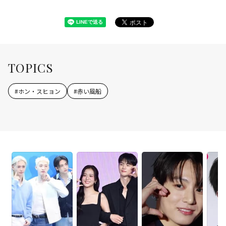
TOPICS
#
ホン・スヒョン
#
赤い風船